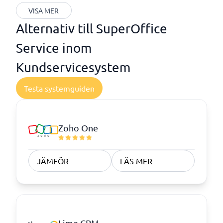
VISA MER
Alternativ till SuperOffice
Service inom
Kundservicesystem
Testa systemguiden
Zoho One
JÄMFÖR
LÄS MER
Lime CRM