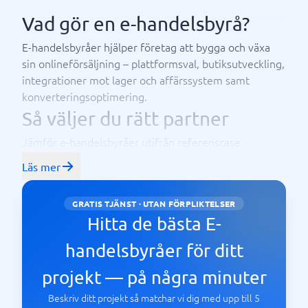
Vad gör en e-handelsbyrå?
E-handelsbyråer hjälper företag att bygga och växa
sin onlineförsäljning – plattformsval, butiksutveckling,
integrationer mot lager och affärssystem samt
konverteringsoptimering.
Så väljer du rätt partner
Jämför e-handelsbyråer utifrån referenscase,
specialisering och omdömen. Kontakta gärna flera
Läs mer
aktörer, be om konkreta exempel från liknande
uppdrag och jämför upplägg och pris innan ni
GRATIS TJÄNST · UTAN FÖRPLIKTELSER
bestämmer er.
Hitta de bästa E-
handelsbyråer för ditt
projekt — på några minuter
Beskriv ditt projekt så matchar vi dig med upp till 5