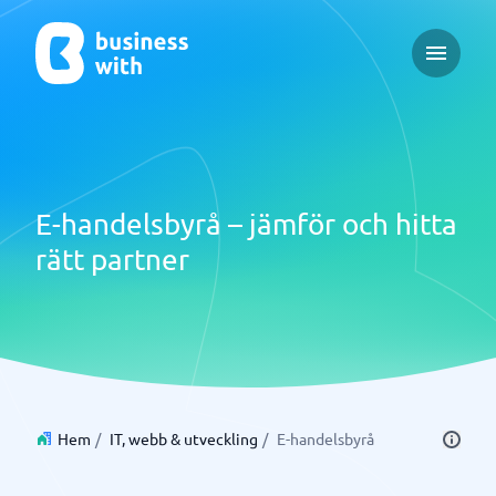
Open ma
E-handelsbyrå – jämför och hitta
rätt partner
Hem
/
IT, webb & utveckling
/
E-handelsbyrå