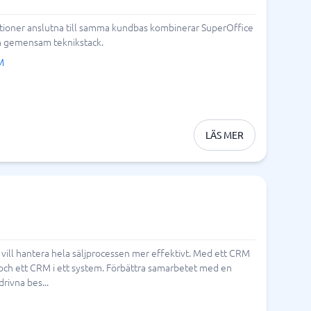
kationer anslutna till samma kundbas kombinerar SuperOffice
n gemensam teknikstack.​
M
LÄS MER
 vill hantera hela säljprocessen mer effektivt. Med ett CRM
g och ett CRM i ett system. Förbättra samarbetet med en
rivna bes...