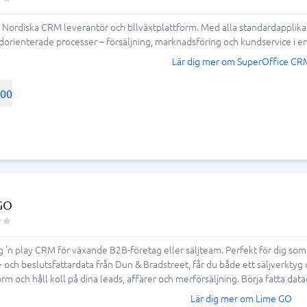
n Nordiska CRM leverantör och tillväxtplattform. Med alla standardappli
dorienterade processer – försäljning, marknadsföring och kundservice i e
Lär dig mer om SuperOffice CR
500
GO
g 'n play CRM för växande B2B-företag eller säljteam. Perfekt för dig som
- och beslutsfattardata från Dun & Bradstreet, får du både ett säljverkty
 och håll koll på dina leads, affärer och merförsäljning. Börja fatta datad
Lär dig mer om Lime GO