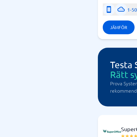
1-5
JÄMFÖR
Testa
Rätt s
Prova Syste
rekommendat
Super