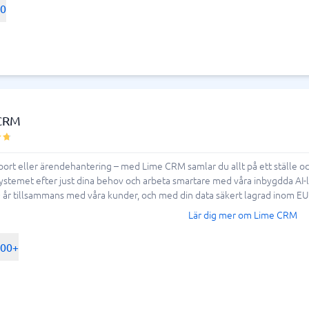
00
CRM
port eller ärendehantering – med Lime CRM samlar du allt på ett ställe och f
stemet efter just dina behov och arbeta smartare med våra inbygdda AI-lö
0 år tillsammans med våra kunder, och med din data säkert lagrad inom EU. 
Lär dig mer om Lime CRM
500+