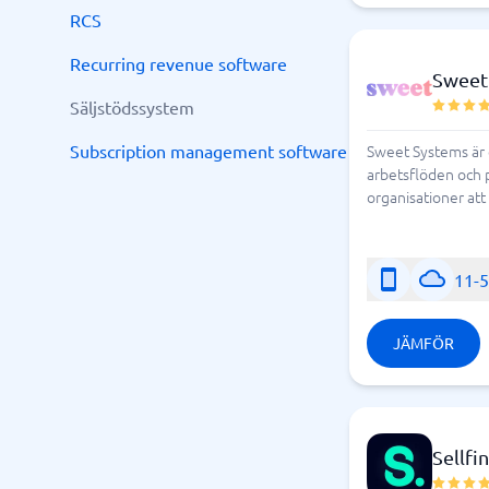
RCS
Recurring revenue software
Sweet
Säljstödssystem
Subscription management software
Sweet Systems är 
arbetsflöden och 
organisationer att
11-
JÄMFÖR
Sellfin