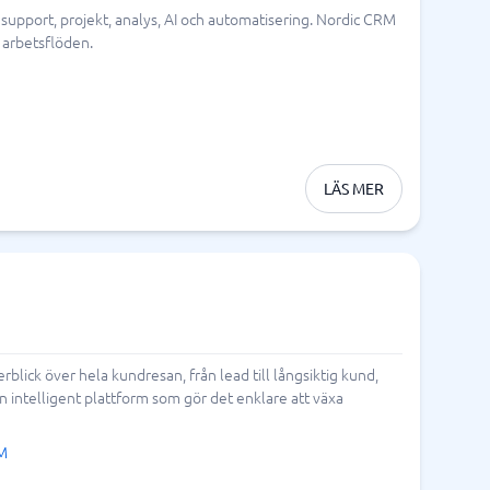
upport, projekt, analys, AI och automatisering. Nordic CRM
foni
Tid & Projekt
 arbetsflöden.
Processkartläggningsverktyg
Processverktyg
Projekthanteringsverktyg
Projektledningssystem
Resursplaneringsverktyg
Schemaläggningsprogram
Tidrapportering app
Tidrapporteringssystem
Verktyg för målstyrning
Arbetsordersystem
Bemanningssystem
BPM-system
Fältservice
Orderhanteringssystem
LÄS MER
Personalliggare
Visa alla 15 →
lick över hela kundresan, från lead till långsiktig kund,
n intelligent plattform som gör det enklare att växa
M