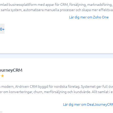
verktyg. Ett system som fungerar för en
mlad businessplattform med appar för CRM, försäljning, marknadsföring, s
ring & ATS
Telefonväxel & företagstele
an. Lyckligtvis finns det inte bara ett
tt samla system, automatisera manuella processer och skapa mer effektiva
bra och jobbigt. Att välja rätt verktyg är
IP-telefoni
em
Telefonväxel
Lär dig mer om Zoho One
ppla in dem som ska använda sig av
ingsverktyg
AI Receptionist
att ledningen är med på tåget, men att ni
Kontaktcenter
00+
va. Ta er gärna lite tid att göra en
Molnväxel
tt beslut, och läs gärna recensioner.
Callcenter-system
Företagstelefoni
r behöver ni? **Jämför och välj
Visa alla 7 →
antering & helpdesk
ourneyCRM
nteringssystem
tssystem
modern, AI-driven CRM byggd för nordiska företag. Systemet ger full överb
 system
er om konverteringar, churn, merförsäljning och kundvärde. Allt samlat i e
icesystem
ionshanteringssystem
Lär dig mer om DealJourneyCR