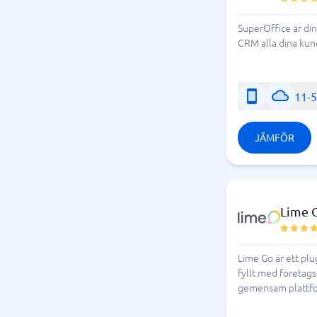
SuperOffice är di
CRM alla dina kun
11-
JÄMFÖR
Lime 
Lime Go är ett plu
fyllt med företags
gemensam plattform