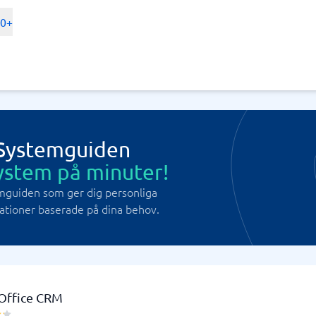
00+
 Systemguiden
ystem på minuter!
mguiden som ger dig personliga
ioner baserade på dina behov.
Office CRM