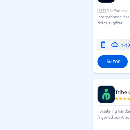
🇸🇪 Ditt Svenska 
integrationer. Hos
dolda avgifter.
1-1
JÄMFÖR
Tribe
Försäljning handl
frigör tid och AI s