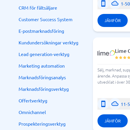
1-5
CRM för fältsäljare
Customer Success System
JÄMFÖR
E-postmarknadsföring
Kundundersökningar verktyg
Lime 
Lead generation-verktyg
Marketing automation
Sälj, marknad, sup
ärende. Anpassa sy
Marknadsföringsanalys
utvecklat i över 3
Marknadsföringsverktyg
Offertverktyg
11-
Omnichannel
JÄMFÖR
Prospekteringsverktyg