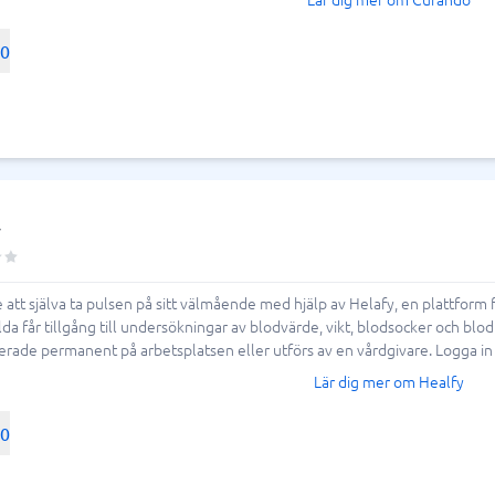
00
y
 att själva ta pulsen på sitt välmående med hjälp av Helafy, en plattform
lda får tillgång till undersökningar av blodvärde, vikt, blodsocker och blo
lerade permanent på arbetsplatsen eller utförs av en vårdgivare. Logga in
Lär dig mer om Healfy
00