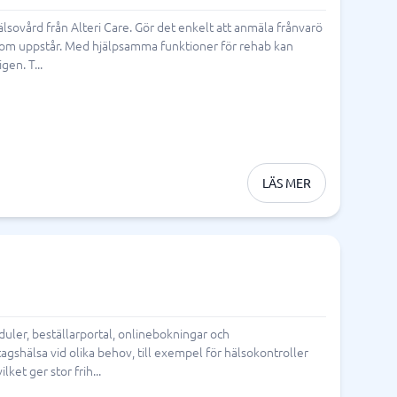
foni
Tid & Projekt
lsovård från Alteri Care. Gör det enkelt att anmäla frånvarö
m som uppstår. Med hjälpsamma funktioner för rehab kan
Processkartläggningsverktyg
Processverktyg
Projekthanteringsverktyg
Projektledningssystem
Resursplaneringsverktyg
Schemaläggningsprogram
Tidrapportering app
Tidrapporteringssystem
Verktyg för målstyrning
Arbetsordersystem
gen. T...
Bemanningssystem
BPM-system
Fältservice
Orderhanteringssystem
Personalliggare
Visa alla 15 →
LÄS MER
uler, beställarportal, onlinebokningar och
tagshälsa vid olika behov, till exempel för hälsokontroller
ket ger stor frih...