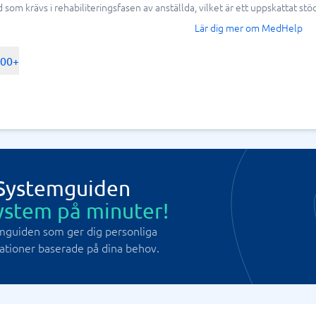
som krävs i rehabiliteringsfasen av anställda, vilket är ett uppskattat stöd
Lär dig mer om MedHelp
500+
 Systemguiden
ystem på minuter!
mguiden som ger dig personliga
ioner baserade på dina behov.