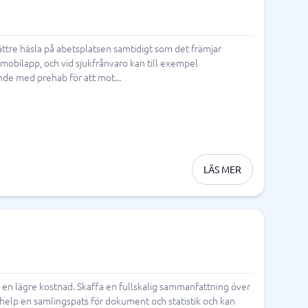
ttre häsla på abetsplatsen samtidigt som det främjar
mobilapp, och vid sjukfrånvaro kan till exempel
nde med prehab för att mot...
LÄS MER
l en lägre kostnad. Skaffa en fullskalig sammanfattning över
dhelp en samlingspats för dokument och statistik och kan