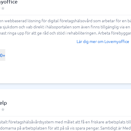
yoffice
n webbaserad lösning för digital företagshälsovård som arbetar för en bä
sjukdom och vab direkt i hälsoportalen som även finns tillgänglig via en 
ast ringa upp för att ge råd och stöd i rehabiliteringen. Arbeta förebygga
Lär dig mer om Lovemyoffice
00+
elp
italt företagshälsåvårdsystem med målet att få en friskare arbetsplats til
domarna på arbetsplatsen för att på så vis spara pengar. Samtidigt är Me