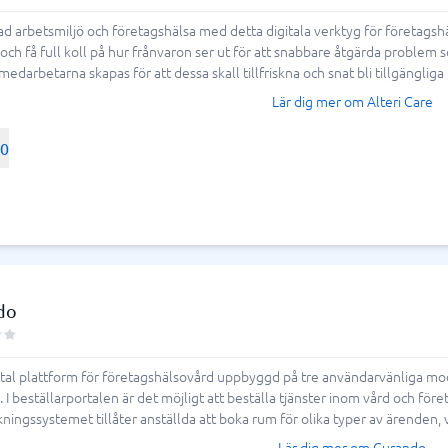
tagshälsa passar mig?
ring & ATS
Telefonväxel & företagstele
ad arbetsmiljö och företagshälsa med detta digitala verktyg för företagshä
driver digital företagshälsa eller
och få full koll på hur frånvaron ser ut för att snabbare åtgärda proble
IP-telefoni
em
Telefonväxel
er aktörer som passar era behov bäst,
edarbetarna skapas för att dessa skall tillfriskna och snat bli tillgängliga i
ingsverktyg
AI Receptionist
lningen har fastslagit som viktigast.
Lär dig mer om Alteri Care
Kontaktcenter
ing, stöd vi rehab eller den klassiska
Molnväxel
00
Callcenter-system
ingar och frånvarohantering till andra
Företagstelefoni
edan i dag för att hitta bästa lösningen
Visa alla 7 →
rätt verktyg för digital
antering & helpdesk
nteringssystem
rktyg?
do
tssystem
 system
ital plattform för företagshälsovård uppbyggd på tre användarvänliga mod
icesystem
 I beställarportalen är det möjligt att beställa tjänster inom vård och före
ionshanteringssystem
kningssystemet tillåter anställda att boka rum för olika typer av ärenden, vil
Lär dig mer om Curando