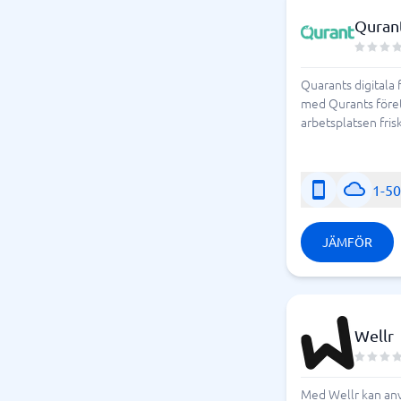
Quran
Quarants digitala 
med Qurants föret
arbetsplatsen frisk
1-5
JÄMFÖR
Wellr
Med Wellr kan anv