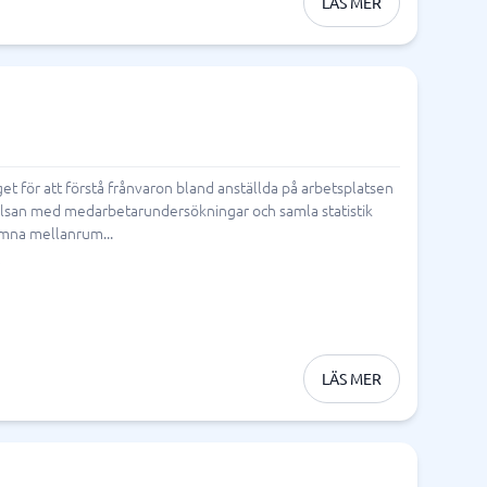
LÄS MER
t för att förstå frånvaron bland anställda på arbetsplatsen
 hälsan med medarbetarundersökningar och samla statistik
ämna mellanrum...
LÄS MER