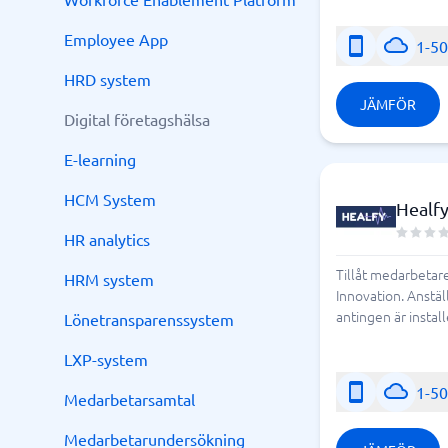
Employee App
1-5
HRD system
JÄMFÖR
Digital företagshälsa
E-learning
HCM System
Healf
HR analytics
Tillåt medarbetare
HRM system
Innovation. Anstäl
antingen är instal
Lönetransparenssystem
LXP-system
1-5
Medarbetarsamtal
Medarbetarundersökning