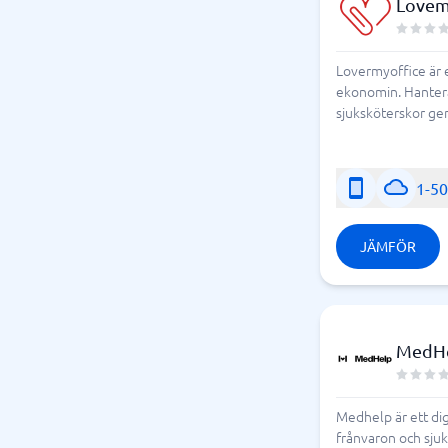
Lovem
Lovermyoffice är e
ekonomin. Hantera 
sjuksköterskor gen
1-5
JÄMFÖR
MedH
Medhelp är ett dig
frånvaron och sjuk