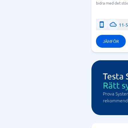
bidra med det stöd 
11-
JÄMFÖR
Testa
Rätt s
Prova Syste
rekommendat