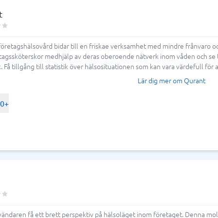
t
företagshälsovård bidar till en friskae verksamhet med mindre frånvaro oc
agssköterskor medhjälp av deras oberoende nätverk inom våden och se till
. Få tillgång till statistik över hälsosituationen som kan vara värdefull för at
Lär dig mer om Qurant
00+
ändaren få ett brett perspektiv på hälsoläget inom företaget. Denna mol