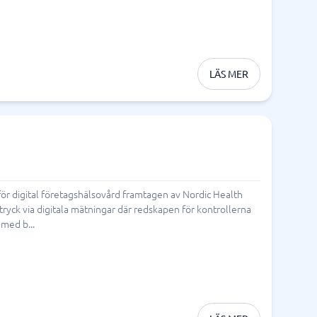
LÄS MER
 för digital företagshälsovård framtagen av Nordic Health
dtryck via digitala mätningar där redskapen för kontrollerna
 med b...