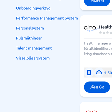
JÄMFÖR
Onboardingverktyg
Performance Management System
Healt
Personalsystem
Pulsmätningar
Healthmanager är s
Talent management
för att identifier
kring situationen
Visselblåsarsystem
1-5
JÄMFÖR