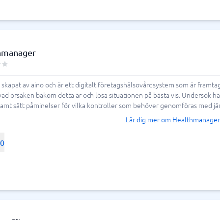
hmanager
kapat av aino och är ett digitalt företagshälsovårdsystem som är framtage
a vad orsaken bakom detta är och lösa situationen på bästa vis. Undersök
 samt sätt påminelser för vilka kontroller som behöver genomföras med j
Lär dig mer om Healthmanager
00