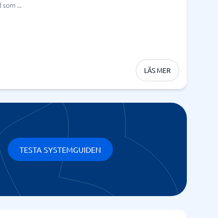
 som ...
LÄS MER
TESTA SYSTEMGUIDEN