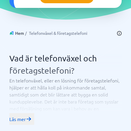
Hem
/
Telefonväxel & företagstelefoni
Vad är telefonväxel och
företagstelefoni?
En telefonväxel, eller en lösning för företagstelefoni,
hjälper er att hålla koll på inkommande samtal,
samtidigt som det blir lättare att bygga en solid
kundupplevelse. Det är inte bara företag som sysslar
med försäljning som kan vara i behov av en
telefonväxel. Det finns enklare system som sköter er
Läs mer
kommunikation utåt, eller smarta
företagsabonnemang med låga kostnader för surf