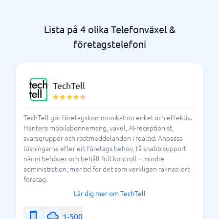
telefonväxel inget att förringa. Välkommen att ta del
av vår jämförelseguida eller kika på
Lista på 4 olika Telefonväxel &
underkategorierna för
telefonväxlar,
för att hitta det
företagstelefoni eller IP-telefoni,
företagstelefoni
just du söker.
Vem passar en telefonväxel
TechTell
eller företagstelefoni för?
TechTell gör företagskommunikation enkel och effektiv.
Alla företag eller organisationer som har någon typ av
Hantera mobilabonnemang, växel, AI-receptionist,
kunder eller användare, bör ha en telefonlösning som
svarsgrupper och röstmeddelanden i realtid. Anpassa
guidar dem som vill ta kontakt med er rätt. Det
lösningarna efter ert företags behov, få snabb support
behöver således inte vara något komplicerat för den
när ni behöver och behåll full kontroll – mindre
som inte vill det. Ett enkelt telefonsvar med en
administration, mer tid för det som verkligen räknas: ert
företag.
hänvisning om exempelvis öppettider eller med olika
knappval, kan göra mycket för kundupplevelsen.
Lär dig mer om TechTell
1-500