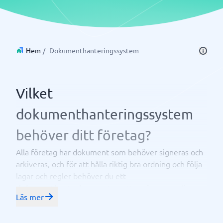
Hem
/
Dokumenthanteringssystem
Vilket
dokumenthanteringssystem
behöver ditt företag?
Alla företag har dokument som behöver signeras och
arkiveras, och för att hålla riktig bra ordning och följa
lagar och regler behöver du ett
. Det gör att du slipper
dokumenthanteringssystem
Läs mer
förhålla dig till pärmar och travar med papper – och
istället kan luta dig tillbaka och veta att dina