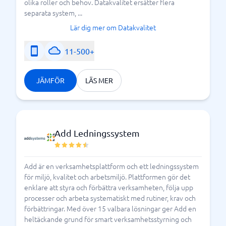
behov? Kom ihåg att ett bra system ska göra att det
olika roller och behov. Datakvalitet ersätter flera
separata system, ...
blir nästintill omöjligt för er att göra fel när ni
hanterar era dokument.
Lär dig mer om Datakvalitet
Vilka
11-500+
dokumenthanteringssystem
JÄMFÖR
LÄS MER
finns på svenska marknaden?
Ett verktyg för digital dokumenthantering finns ofta
att tillgå i många olika systemstrukturer. Vissa
leverantörer är specialiserade på just hantering av
Add Ledningssystem
digitala dokument medan andra leverantörer erbjuder
kanske ett komplett ledningssystem där
Add är en verksamhetsplattform och ett ledningssystem
dokumenthantering är en modul. Med detta i åtanke
för miljö, kvalitet och arbetsmiljö. Plattformen gör det
så finns det många leverantörer på svenska
enklare att styra och förbättra verksamheten, följa upp
marknaden som ni kan utföra en jämförelse med och
processer och arbeta systematiskt med rutiner, krav och
även filtrera fram vad som är bäst lämpat för er.
förbättringar. Med över 15 valbara lösningar ger Add en
heltäckande grund för smart verksamhetsstyrning och
Jämför olika dokumenthanteringsystem här på