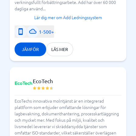
verkningsfullt förbättringsarbete. Add har över 60 000
, för att hitta det som passar ert
BusinessWith
dagliga använd...
företag allra bäst.
Lär dig mer om Add Ledningssystem
1-500+
Vad skall du kräva av ditt
dokumenthanteringssystem?
JÄMFÖR
LÄS MER
EcoTech
EcoTechs innovativa molntjänst är en integrerad
plattform som erbjuder omfattande lösningar för
lagbevakning, dokumenthantering, processkartläggning
och mycket mer. Med fokus på miljö, kvalitet och
livsmedel levererar vi skräddarsydda tjänster som
omfattar ISO-standarder, vilket säkerställer överlägsen