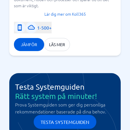
som är viktigt.
Lär dig mer om Koll365
1-500+
JÄMFÖR
LÄS MER
Testa Systemguiden
Rätt system på minuter!
Prova Systemguiden som ger dig personliga
rekommendationer baserade på dina behov.
TESTA SYSTEMGUIDEN