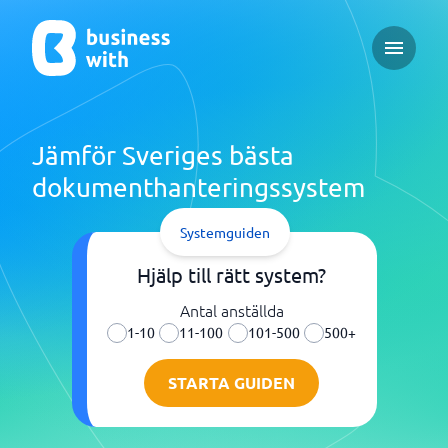
Open ma
Jämför Sveriges bästa
dokumenthanteringssystem
Systemguiden
Hjälp till rätt system?
Antal anställda
1-10
11-100
101-500
500+
STARTA GUIDEN