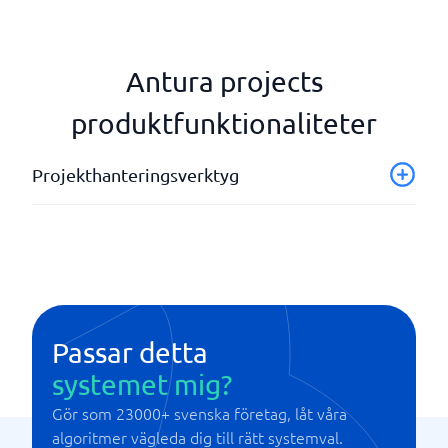
Antura projects
produktfunktionaliteter
Projekthanteringsverktyg
Dokumenthantering
Fakturaunderlag
Resultatanalys/ kostnadsuppföljning
Schemaläggning
Tidrapportering
Passar detta
systemet mig?
Gör som 23000+ svenska företag, låt våra
algoritmer vägleda dig till rätt systemval.