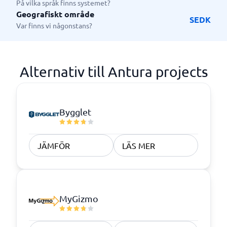
På vilka språk finns systemet?
Geografiskt område
SE
DK
Var finns vi någonstans?
Alternativ till Antura projects
Bygglet
JÄMFÖR
LÄS MER
MyGizmo