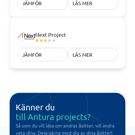
JÄMFÖR
LÄS MER
Next Project
JÄMFÖR
LÄS MER
Känner du
till Antura projects?
Så som du vill läsa om andras åsikter, vill andra
veta dina. Dela gärna med dig av dina åsikter!