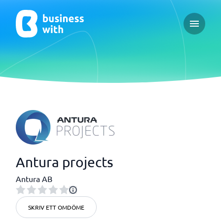
Open ma
Antura projects
Antura AB
SKRIV ETT OMDÖME