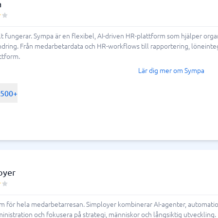
a
 fungerar. Sympa är en flexibel, AI-driven HR-plattform som hjälper orga
ndring. Från medarbetardata och HR-workflows till rapportering, löneinteg
ttform.
Lär dig mer om Sympa
-500+
oyer
m för hela medarbetarresan. Simployer kombinerar AI-agenter, automation 
inistration och fokusera på strategi, människor och långsiktig utveckling.