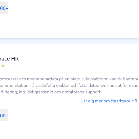
500+
pace HR
processer och medarbetardata på en plats. I vår plattform kan du hantera
mmunikation. Få värdefulla insikter och fatta datadrivna beslut för ökad 
ifiering, intuitivt gränssnitt och omfattande support.
Lär dig mer om Heartpace HR
500+