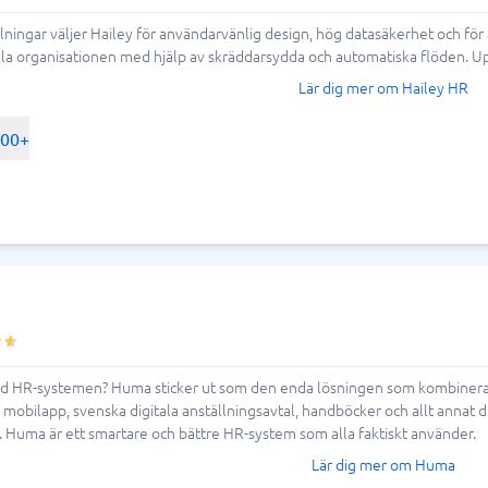
ring & ATS
Telefonväxel & företagstele
ingar väljer Hailey för användarvänlig design, hög datasäkerhet och för 
) går längre än så. Förutom de
ela organisationen med hjälp av skräddarsydda och automatiska flöden. U
IP-telefoni
em
Telefonväxel
ör strategiska HR-processer som
Lär dig mer om Hailey HR
ingsverktyg
AI Receptionist
tationsbedömning och
Kontaktcenter
t helhetsverktyg för att utveckla och
500+
Molnväxel
Callcenter-system
Företagstelefoni
-system har ofta moderna gränssnitt
Visa alla 7 →
er kan hantera sina ärenden själva,
antering & helpdesk
istrativa verktyg, medan HRM-system är
erativa och utvecklande HR-funktioner
nteringssystem
tssystem
land HR-systemen? Huma sticker ut som den enda lösningen som kombinera
 system
obilapp, svenska digitala anställningsavtal, handböcker och allt annat d
icesystem
. Huma är ett smartare och bättre HR-system som alla faktiskt använder.
ionshanteringssystem
Lär dig mer om Huma