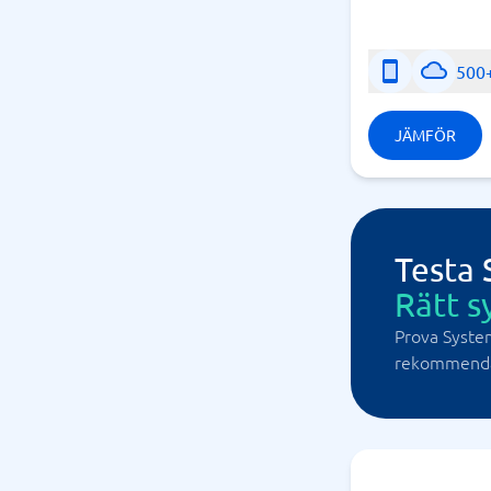
500
JÄMFÖR
Testa
Rätt s
Prova Syste
rekommendat