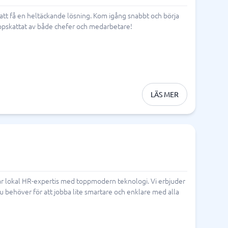
foni
Tid & Projekt
att få en heltäckande lösning. Kom igång snabbt och börja
ppskattat av både chefer och medarbetare!
Processkartläggningsverktyg
Processverktyg
Projekthanteringsverktyg
Projektledningssystem
Resursplaneringsverktyg
Schemaläggningsprogram
Tidrapportering app
Tidrapporteringssystem
Verktyg för målstyrning
Arbetsordersystem
Bemanningssystem
BPM-system
Fältservice
Orderhanteringssystem
Personalliggare
LÄS MER
Visa alla 15 →
r lokal HR-expertis med toppmodern teknologi. Vi erbjuder
u behöver för att jobba lite smartare och enklare med alla