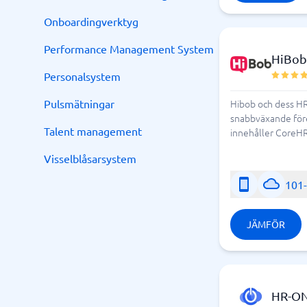
Onboardingverktyg
Performance Management System
HiBob
Personalsystem
Pulsmätningar
Hibob och dess HR
snabbväxande före
Talent management
innehåller CoreHR
Visselblåsarsystem
101
JÄMFÖR
HR-O