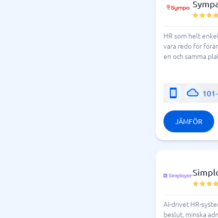
Symp
HR som helt enkelt
vara redo för förä
en och samma pla
101
JÄMFÖR
Simpl
AI-drivet HR-syste
beslut, minska adm