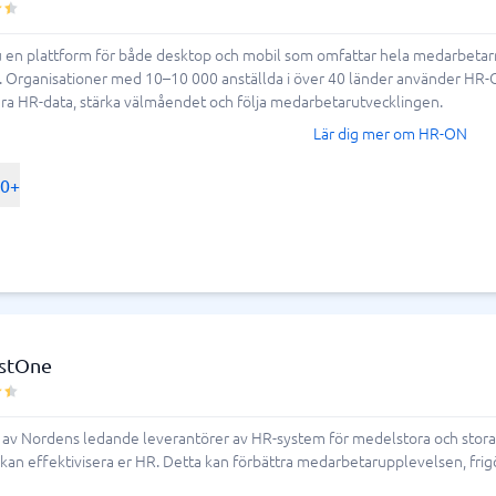
en plattform för både desktop och mobil som omfattar hela medarbetarre
 Organisationer med 10–10 000 anställda i över 40 länder använder HR-ON 
ra HR-data, stärka välmåendet och följa medarbetarutvecklingen.
Lär dig mer om HR-ON
00+
ystOne
 av Nordens ledande leverantörer av HR-system för medelstora och stora f
an effektivisera er HR. Detta kan förbättra medarbetarupplevelsen, frigö