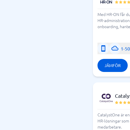
Med HR-ON får du 
HR-administration.
onboarding, hante
1-5
JÄMFÖR
Catal
CatalystOne är en
HR-lösningar som k
medarbetare.