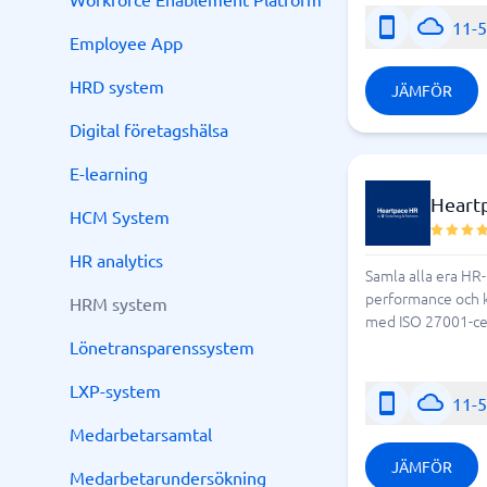
11-
Employee App
HRD system
JÄMFÖR
Digital företagshälsa
E-learning
Heart
HCM System
HR analytics
Samla alla era HR-
performance och ko
HRM system
med ISO 27001-cert
Lönetransparenssystem
LXP-system
11-
Medarbetarsamtal
JÄMFÖR
Medarbetarundersökning