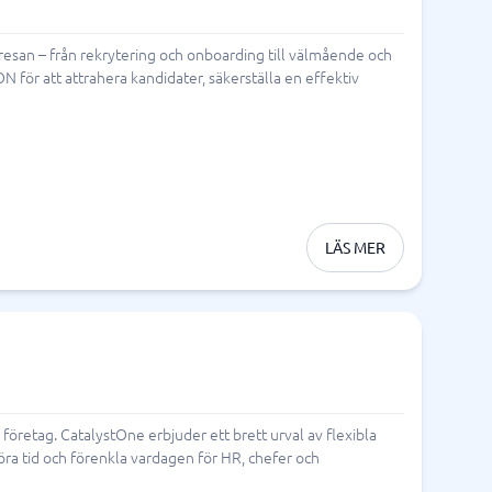
san – från rekrytering och onboarding till välmående och
för att attrahera kandidater, säkerställa en effektiv
LÄS MER
öretag. CatalystOne erbjuder ett brett urval av flexibla
ra tid och förenkla vardagen för HR, chefer och