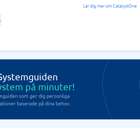
Lär dig mer om CatalystOne
+
 Systemguiden
ystem på minuter!
mguiden som ger dig personliga
ioner baserade på dina behov.