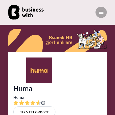
Open ma
Huma
Huma
SKRIV ETT OMDÖME