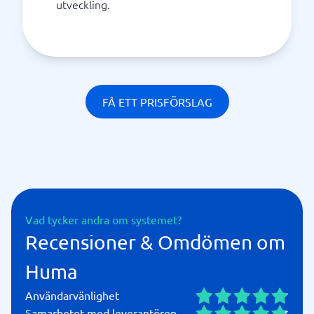
utveckling.
FÅ ETT PRISFÖRSLAG
Vad tycker andra om systemet?
Recensioner & Omdömen om
Huma
Användarvänlighet
Samarbetet med leverantören