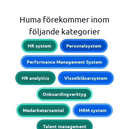
Huma förekommer inom
följande kategorier
HR system
Personalsystem
Performance Management System
HR analytics
Visselblåsarsystem
Onboardingverktyg
Medarbetarsamtal
HRM system
Talent management