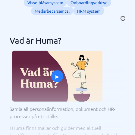
Visselblåsarsystem
Onboardingverktyg
Medarbetarsamtal
HRM system
Vad är Huma?
▸
Samla all personalinformation, dokument och HR-
processer på ett ställe.
I Huma finns mallar och guider med aktuell
lagstiftning på plats för att du som kund enkelt och