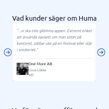
Vad kunder säger om Huma
"...vi ska inte glömma appen. Extremt enkel
"Hum
att använda oavsett om man sitter på
snäp
kontoret, jobbar ute på en festival eller står
föret
i snickeriet."
One More AB
Linus Lökke
VD