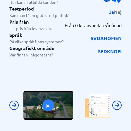
Hur kan ni utbilda kunden?
Testperiod
Ja
Nej
Kan man få en gratis testperiod?
Pris från
Från 0 kr användare/månad
Listpris från leverantör:
Språk
SV
DA
NO
FI
EN
På vilka språk finns systemet?
Geografiskt område
SE
DK
NO
FI
Var finns vi någonstans?
▸
Previous
Next