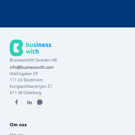
viktiga beslutsfattare.
kommer in. Få en överklick över inkommande,
pågåenden eller gå tillbaka och kolla på tidigare
ärenden. Bara administratörer eller de med given
behörighet kan hantera ärenden
BusinessWith Sweden AB
info@businesswith.com
Wallingatan 29
111 24
Stockholm
Kungsportsavenyen 21
411 36
Göteborg
Om oss
Om oss