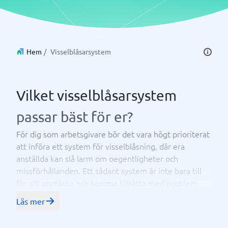
Hem
/
Visselblåsarsystem
Vilket visselblåsarsystem
passar bäst för er?
För dig som arbetsgivare bör det vara högt prioriterat
att införa ett system för visselblåsning, där era
anställda kan slå larm om oegentligheter och
missförhållanden. Ett sådant system är inte bara till
för att upptäcka och komma tillrätta med problem
inom organisationen, utan det är också ett krav enligt
Läs mer
en ny lag, känd som Visselblåsarlagen. Det har aldrig
varit enklare att hitta bolag som erbjuder