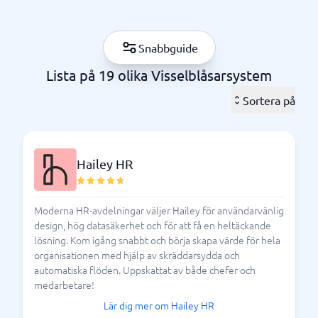
whistleblower-system, men det kan vara en utmaning
att hitta rätt tjänst för just er organisation.
Snabbguide
Att välja rätt visselblåsarsystem är avgörande för att
säkerställa en effektiv hantering av rapporterade
Lista på 19 olika Visselblåsarsystem
ärenden. När man överväger olika system bör man
titta på faktorer som användarvänlighet,
Sortera på
konfidentialitet, och hur systemet integreras med
befintliga processer. Det är viktigt att systemet är
lättillgängligt för alla anställda och att det uppmuntrar
Hailey HR
till en öppen dialog om potentiella problem.
Vidare är det viktigt att förstå de specifika kraven
Moderna HR-avdelningar väljer Hailey för användarvänlig
som ställs av Visselblåsarlagen. Denna lag syftar till
design, hög datasäkerhet och för att få en heltäckande
att skydda individer som rapporterar
lösning. Kom igång snabbt och börja skapa värde för hela
missförhållanden, vilket innebär att arbetsgivare
organisationen med hjälp av skräddarsydda och
måste se till att deras visselblåsarsystem erbjuder
automatiska flöden. Uppskattat av både chefer och
starka skyddsmekanismer för visselblåsare. Det
medarbetare!
innebär att arbetsgivare bör inrätta klara riktlinjer och
Lär dig mer om Hailey HR
procedurer för att hantera rapporter, samt att de bör