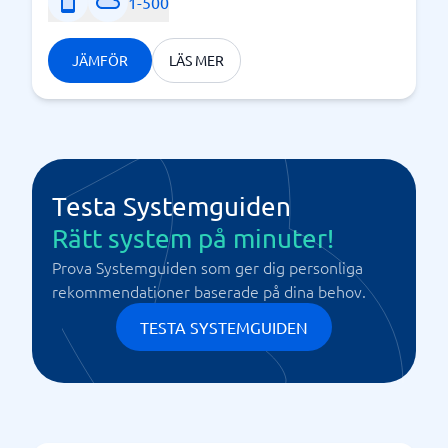
1-500
JÄMFÖR
LÄS MER
Testa Systemguiden
Rätt system på minuter!
Prova Systemguiden som ger dig personliga
rekommendationer baserade på dina behov.
TESTA SYSTEMGUIDEN