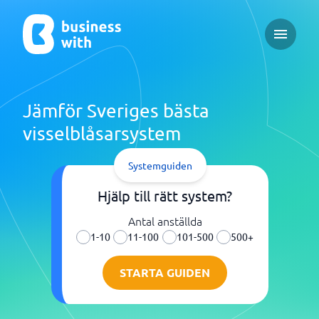
Open ma
Jämför Sveriges bästa
visselblåsarsystem
Systemguiden
Hjälp till rätt system?
Antal anställda
1-10
11-100
101-500
500+
STARTA GUIDEN