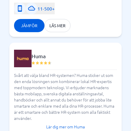
informera och utbilda sina anställda om hur systemet
11-500+
fungerar och dess betydelse. Från och med 17
december 2023, så kommer Visselblåsarlagen gälla
JÄMFÖR
LÄS MER
samtliga offentliga bolag, samt alla privata bolag med
mer än 50 anställda, så det är viktigt att ni uppfyller
de krav som ställs i enlighet med lagen.
Hur ska jag välja
Huma
visselblåsarsystem?
Svårt att välja bland HR-systemen? Huma sticker ut som
BusinessWith har djupgående kunskap om
den enda lösningen som kombinerar lokal HR-expertis
och kontakt med ett antal
visselblåsarsystem
med toppmodern teknologi. Vi erbjuder marknadens
aktörer på marknaden. Som företag ser vi själva stort
bästa mobilapp, svenska digitala anställningsavtal,
värde i möjligheten att visselblåsa och har kartlagt
handböcker och allt annat du behöver för att jobba lite
flera system som hjälper er att efterleva
smartare och enklare med alla dina HR-processer. Huma
är ett smartare och bättre HR-system som alla faktiskt
Visselblåsarlagen. När ni är redo att börja söka finns vi
använder.
här för er. Fyll enkelt i era preferenser och jämför
sedan de olika systemen direkt i vår Systemguide. Om
Lär dig mer om Huma