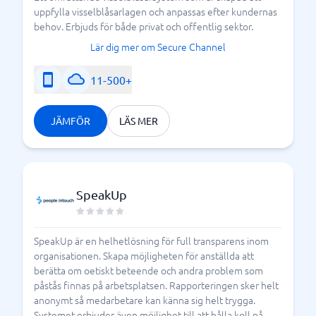
uppfylla visselblåsarlagen och anpassas efter kundernas
behov. Erbjuds för både privat och offentlig sektor.
Lär dig mer om Secure Channel
11-500+
JÄMFÖR
LÄS MER
SpeakUp
SpeakUp är en helhetlösning för full transparens inom
organisationen. Skapa möjligheten för anställda att
berätta om oetiskt beteende och andra problem som
påstås finnas på arbetsplatsen. Rapporteringen sker helt
anonymt så medarbetare kan känna sig helt trygga.
Systemet erbjuder även möjlighet till att hålla koll på