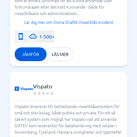
som är enkelt utformad för att kunna användas utan
förkunskaper eller tekniskt kunnande - både för
visselblåsare och administratörer...
Lär dig mer om Visma Draftit Visselblås Incident
1-500+
JÄMFÖR
LÄS MER
Vispato
Vispato levererar till heltäckande visselblåsarsystem för
små och stor bolag, både pubika och privata. För ett så
säkert system som möjligt har Vispato valt att använda
DATEV som leverantör för datahantering med lokaler i
Nuremberg, Tyskland. Hantera oroligheter och tjäsntefel