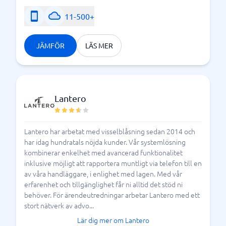
ni har frågor är ni välkomna att kontakta oss på
BusinessWith.
11-500+
JÄMFÖR
LÄS MER
Därför borde ni införa system för visselblåsning
Lantero
Lantero har arbetat med visselblåsning sedan 2014 och
har idag hundratals nöjda kunder. Vår systemlösning
kombinerar enkelhet med avancerad funktionalitet
inklusive möjligt att rapportera muntligt via telefon till en
av våra handläggare, i enlighet med lagen. Med vår
erfarenhet och tillgänglighet får ni alltid det stöd ni
behöver. För ärendeutredningar arbetar Lantero med ett
stort nätverk av advo...
Lär dig mer om Lantero