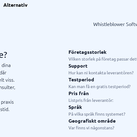
l
ionell tjänst
GDPR & compliance
Systemkonsulter
Alternativ
splattform
och utbildningskonsult
LMS
CRM-konsult
slösningar
fiering
Fysiska säkerhetssystem
ERP-konsult
Whistleblower Soft
Consent management platform
Hubspot-konsult
em
Cybersäkerhetsprogram
Infor-konsult
p
Dataskydd & GDPR
Creatio-konsult
Salesforce-konsult
Företagsstorlek
e?
Vilken storlek på företag passar de
 dina
Support
där
ystem
Livechatt & Chatbot
Hur kan ni kontakta leverantören?
t viss.
Testperiod
system
Chatbot
nsulter,
Kan man få en gratis testperiod?
tasystem
Livechatt
Pris från
tem
Listpris från leverantör:
 praxis
tem butik
Språk
stid.
tem restaurang
På vilka språk finns systemet?
tem
Geografiskt område
n
Var finns vi någonstans?