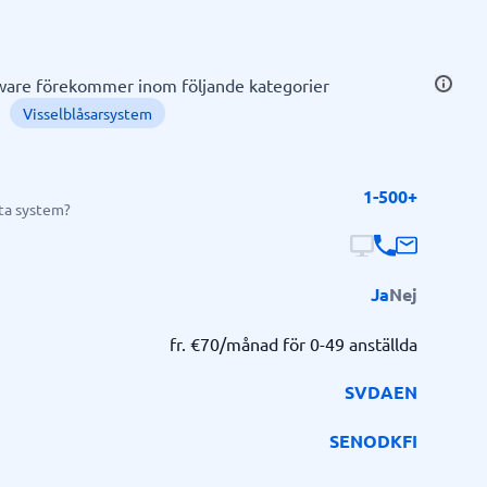
HR & Talent
E-learning
HCM System
HR analytics
HRM system
LXP-system
Lönetransparenssystem
Medarbetarsamtal
Medarbetarundersökning
Onboardingverktyg
Performance Management System
Personalsystem
Pulsmätningar
Talent management
Visselblåsarsystem
HR system
LMS
ware förekommer inom följande kategorier
Workforce Enablement Platform
Visselblåsarsystem
Employee App
HRD system
Digital företagshälsa
1-500+
Visa alla 20 →
tta system?
Visa alla tjänster
→
Lönehantering & Bokföring
Ja
Nej
Företagskort
Förmånsportal
Inkasso
Körjournal
Lönekartläggningsverktyg
Reseräkningssystem
Utläggshantering
Verktyg för likviditetsprognoser
Workforce management system
Årsredovisningsprogram
Lönesystem
Bokföringsprogram
fr. €70/månad för 0-49 anställda
EFH-system
Factoring
SV
DA
EN
Faktureringsprogram
Företagsbank
SE
NO
DK
FI
Visa alla 16 →
Alla branscher
Visa alla kategorier
→