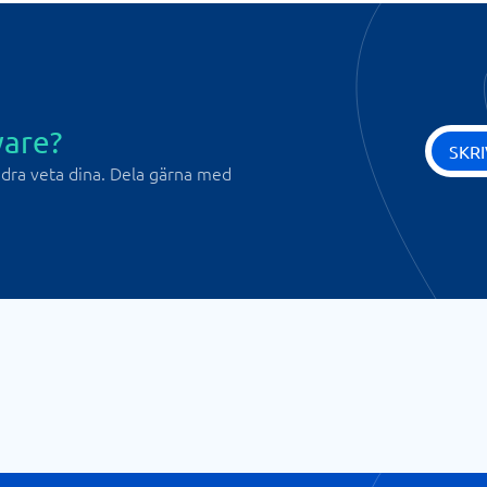
ware?
SKR
andra veta dina. Dela gärna med