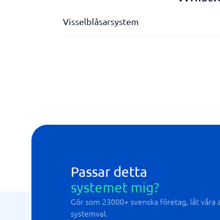
Visselblåsarsystem
Anonym digital rapport
Anpassat för funktionsnedsatta
Eget varumärke
Flerspråkig plattform
Passar detta
systemet mig?
Gör som 23000+ svenska företag, låt våra al
systemval.