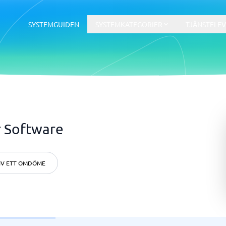
SYSTEMGUIDEN
SYSTEMKATEGORIER
TJÄNSTELE
äkerhet
Avtal & E-signering
Ekonomi, juridik & bemannin
 Software
 assistants
otorer
ogenerering
yg
KYC System
ionist
erhet
Dokumenthanteringssystem
Redovisningsbyrå
ilder
ionstestning
Avtalshanteringssystem
Rekrytering
t
et
Compliance-system
Bokföringsbyrå
t creation
Digital signering
Revisionsbyrå
IV ETT OMDÖME
Digitala formulär
Bemanning
Dokumentstödssystem
Juridisk rådgivning
10 →
Visa alla 7 →