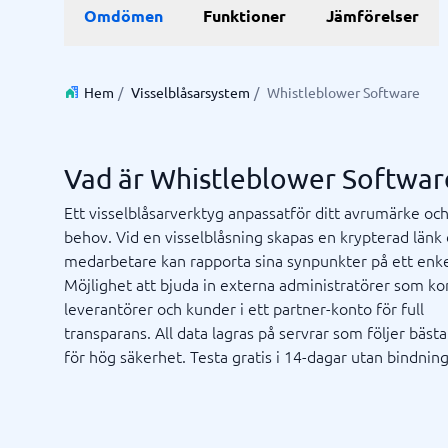
Data & Analys
Marknadsföring
E-hande
Profess
Omdömen
Funktioner
Jämförelser
Finansiell rapportering
Integrationsplattform
Kartläggningsverktyg
Enkätverktyg
SEO-byrå
E-handel
Lärande- 
BI System
Digital marknadsföringsbyrå
Betalning
ISO-certi
Budget- och prognosverktyg
Digital annonseringsbyrå
CMS
Hem
/
Visselblåsarsystem
/
Whistleblower Software
Budgetverktyg
Google Ads-byrå
PIM-syst
Data management platform
Content marketing-byrå
Webbsho
Digital asset management-system
Digital byrå
Vad är Whistleblower Softwar
Visa alla 9 →
Ett visselblåsarverktyg anpassatför ditt avrumärke och
behov. Vid en visselblåsning skapas en krypterad länk 
IT & Infrastruktur
Kassas
medarbetare kan rapporta sina synpunkter på ett enkel
Remote desktop system
Boknings
Möjlighet att bjuda in externa administratörer som ko
Cloud as a service
Butiksda
leverantörer och kunder i ett partner-konto för full
iPaas
Kassasys
transparans. All data lagras på servrar som följer bästa
Webbhotell
Kassasys
för hög säkerhet. Testa gratis i 14-dagar utan bindning
Kassasys
POS-sys
Osäker på vilket system?
Starta guide
Systemguiden hittar rätt på några minuter.