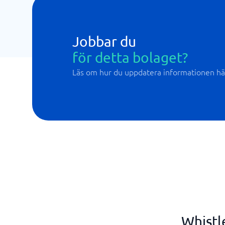
Jobbar du
för detta bolaget?
Läs om hur du uppdatera informationen hä
Whistl