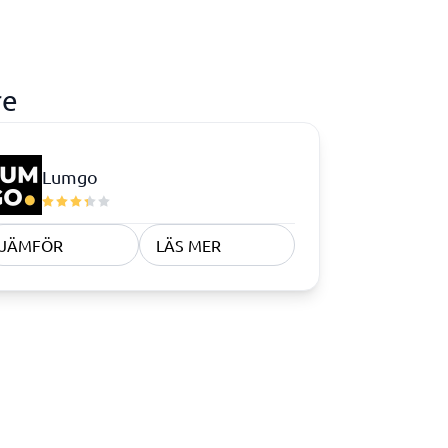
foni
Tid & Projekt
Processkartläggningsverktyg
Processverktyg
Projekthanteringsverktyg
Projektledningssystem
Resursplaneringsverktyg
Schemaläggningsprogram
Tidrapportering app
Tidrapporteringssystem
Verktyg för målstyrning
Arbetsordersystem
Bemanningssystem
re
BPM-system
Fältservice
Orderhanteringssystem
Personalliggare
Lumgo
Visa alla 15 →
JÄMFÖR
LÄS MER