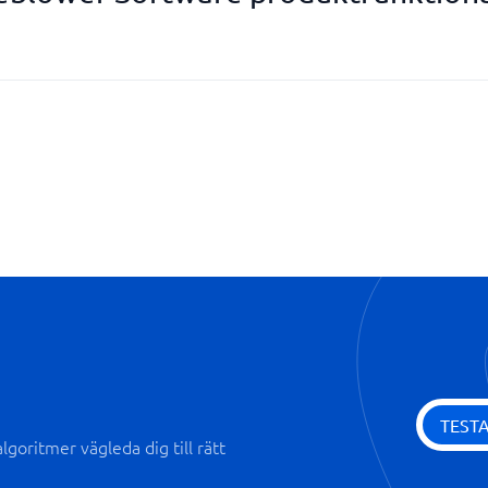
GDPR kompatibelt
Partnerkonton
Ärendehantering
TEST
goritmer vägleda dig till rätt