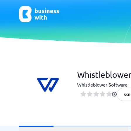
Affärssystem
AI & automation
AI
Cybers
Whistleblower
AI Legal
AI sökm
AI vide
AI-verkt
CRM
AI-byrå
AI Recept
Cybersäk
Affärssystem
Automationskonsult
AI App Bu
Penetrat
Whistleblower Software
Ekonomisystem
AI chatbo
IT-säkerh
Lagerhanteringssystem
AI conten
SKR
ERP System
AI ERP
WMS System
AI HR
Visa alla 