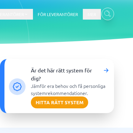
VERANTÖRER
FÖR LEVERANTÖRER
MER
g
CRM & Säljstöd
IT, webb & utveckling
Är det här rätt system för
Kundundersökningar verktyg
Lead generation-verktyg
Marketing automation
Marknadsföringsanalys
Marknadsföringsverktyg
Offertverktyg
Omnichannel
Prospekteringsverktyg
RCS
Recurring revenue software
Subscription management software
Säljstödssystem
Woocommerce-byrå
CRM
Systemutvecklingsföretag
dig?
Auto dialer
Apputveckling
Jämför era behov och få personliga
CPQ
Webbyrå
systemrekommendationer.
CRM för fältsäljare
Wordpress-byrå
HITTA RÄTT SYSTEM
Customer Success System
E-handelsbyrå
E-postmarknadsföring
Shopify-byrå
Visa alla 18 →
Visa alla 7 →