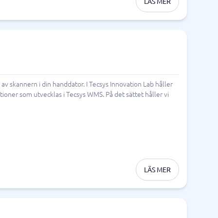
LÄS MER
v skannern i din handdator. I Tecsys Innovation Lab håller
ioner som utvecklas i Tecsys WMS. På det sättet håller vi
LÄS MER