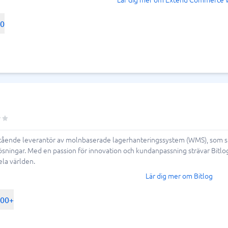
00
tående leverantör av molnbaserade lagerhanteringssystem (WMS), som speci
sningar. Med en passion för innovation och kundanpassning strävar Bitlog 
ela världen.
Lär dig mer om Bitlog
500+