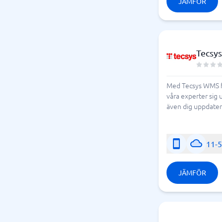
JÄMFÖR
Tecsy
Med Tecsys WMS få
våra experter sig 
även dig uppdater
11-
JÄMFÖR