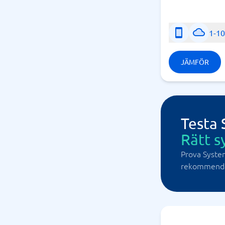
1-1
JÄMFÖR
Testa
Rätt s
Prova Syste
rekommendat