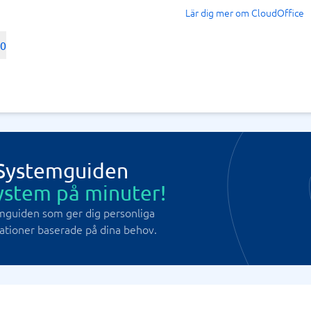
Lär dig mer om CloudOffice
00
 Systemguiden
ystem på minuter!
mguiden som ger dig personliga
ioner baserade på dina behov.