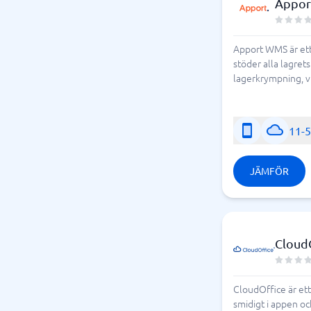
Appo
Apport WMS är ett
stöder alla lagret
lagerkrympning, vi
11-
JÄMFÖR
Cloud
CloudOffice är et
smidigt i appen oc