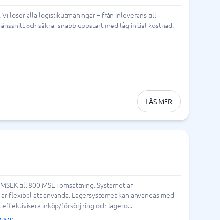
foni
Tid & Projekt
öser alla logistikutmaningar – från inleverans till
nssnitt och säkrar snabb uppstart med låg initial kostnad.
Processkartläggningsverktyg
Processverktyg
Projekthanteringsverktyg
Projektledningssystem
Resursplaneringsverktyg
Schemaläggningsprogram
Tidrapportering app
Tidrapporteringssystem
Verktyg för målstyrning
Arbetsordersystem
Bemanningssystem
BPM-system
Fältservice
Orderhanteringssystem
Personalliggare
Visa alla 15 →
LÄS MER
SEK till 800 MSE i omsättning. Systemet är
 är flexibel att använda. Lagersystemet kan användas med
ektivisera inköp/försörjning och lagero...
 WMS