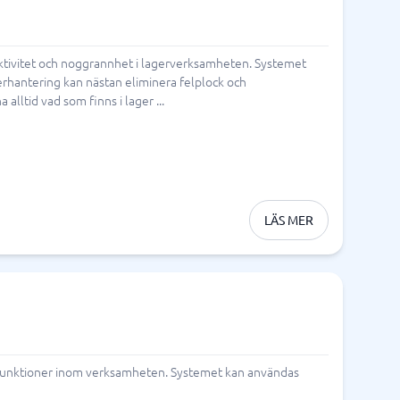
ktivitet och noggrannhet i lagerverksamheten. Systemet
gerhantering kan nästan eliminera felplock och
ltid vad som finns i lager ...
LÄS MER
a funktioner inom verksamheten. Systemet kan användas