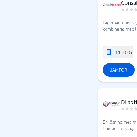
Consaf
Lagerhanteringssy
kombineras med la
11-500+
JÄMFÖR
DLsof
En lösning med mål
framtida mottagare