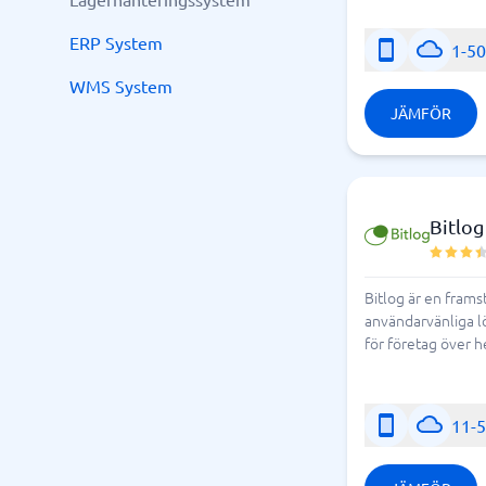
ERP System
1-5
WMS System
JÄMFÖR
Bitlog
Bitlog är en frams
användarvänliga lö
för företag över h
11-