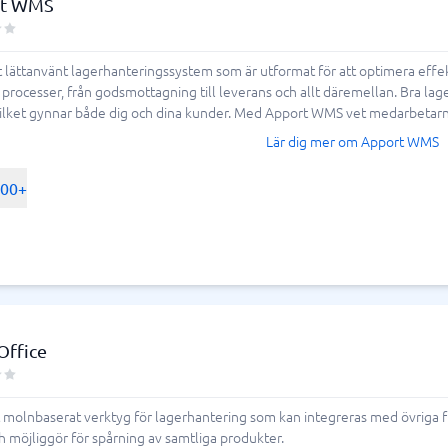
rt WMS
 lättanvänt lagerhanteringssystem som är utformat för att optimera effe
s processer, från godsmottagning till leverans och allt däremellan. Bra la
lket gynnar både dig och dina kunder. Med Apport WMS vet medarbetarna al
Lär dig mer om Apport WMS
500+
Office
t molnbaserat verktyg för lagerhantering som kan integreras med övrig
h möjliggör för spårning av samtliga produkter.