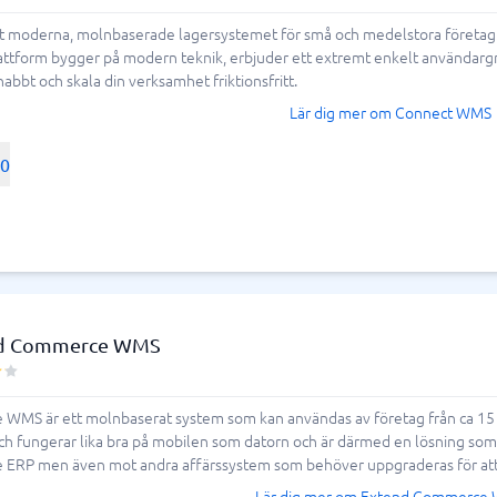
ring & ATS
Telefonväxel & företagstele
moderna, molnbaserade lagersystemet för små och medelstora företag. Vi l
attform bygger på modern teknik, erbjuder ett extremt enkelt användargrä
IP-telefoni
em
Telefonväxel
abbt och skala din verksamhet friktionsfritt.
ingsverktyg
AI Receptionist
Lär dig mer om Connect WMS
Kontaktcenter
Molnväxel
00
Callcenter-system
Företagstelefoni
Visa alla 7 →
antering & helpdesk
nteringssystem
d Commerce WMS
tssystem
 system
MS är ett molnbaserat system som kan användas av företag från ca 15 M
icesystem
ch fungerar lika bra på mobilen som datorn och är därmed en lösning som
ionshanteringssystem
RP men även mot andra affärssystem som behöver uppgraderas för att eff
Lär dig mer om Extend Commerce