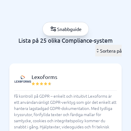
till finansiella riktlinjer som IFRS16,
cybersäkerhetskrav enligt NIS2 eller nya regler för
digital motståndskraft som DORA.
Att säkerställa compliance är en utmaning för de
Snabbguide
flesta verksamheter – regelverken blir allt mer
Lista på 25 olika Compliance-system
komplexa, och bristande efterlevnad kan leda till höga
sanktionsavgifter eller förlorat förtroende. Därför är
Sortera på
ett compliance management system ett viktigt
verktyg för att skapa kontroll och struktur. Med rätt
system kan ni automatisera processer, dokumentera
Lexoforms
ert arbete och snabbt identifiera risker, vilket gör det
enklare att uppfylla krav och samtidigt arbeta
proaktivt.
Få kontroll på GDPR – enkelt och intuitivt Lexoforms är
ett användarvänligt GDPR-verktyg som gör det enkelt att
Ett modernt compliance management system hjälper
hantera lagstadgad GDPR-dokumentation. Med tydliga
er dessutom att bygga ett långsiktigt och hållbart
kryssrutor, förifyllda texter och färdiga mallar för
ramverk för styrning, riskhantering och
samtycke, cookies och integritetspolicy kommer du
internkontroller. På så sätt kan ni inte bara möta
snabbt i gång. Hjälptexter, videoguides och fri teknisk
lagkrav – utan också stärka förtroendet hos kunder,