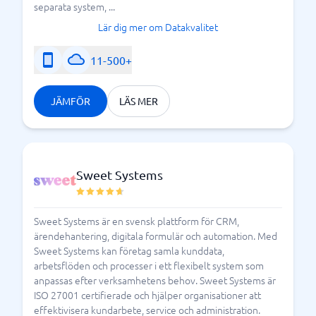
efterlevnad blir så mycket lättare om ni använder er
separata system, ...
av digitala verktyg eller system, som kan hjälpa er att
Lär dig mer om Datakvalitet
automatisera processerna. BusinessWith hjälper dig
på traven genom att lista
compliance management
11-500+
system och compliance-verktyg som finns på den
idag. Varmt välkommen för att
svenska marknaden
JÄMFÖR
LÄS MER
hitta ditt compliance-system eller verktyg redan idag.
Vad bör jag veta om compliance management
system?
Sweet Systems
Sweet Systems är en svensk plattform för CRM,
ärendehantering, digitala formulär och automation. Med
Sweet Systems kan företag samla kunddata,
arbetsflöden och processer i ett flexibelt system som
anpassas efter verksamhetens behov. Sweet Systems är
ISO 27001 certifierade och hjälper organisationer att
effektivisera kundarbete, service och administration.