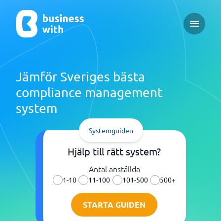
Open ma
Jämför Sveriges bästa
compliance management
system
Systemguiden
Hjälp till rätt system?
Antal anställda
1-10
11-100
101-500
500+
STARTA GUIDEN