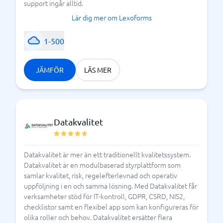
support ingår alltid.
investerare och myndigheter.
Lär dig mer om Lexoforms
Det finns många olika lösningar på marknaden, och
1-500
det är viktigt att jämföra alternativen för att hitta det
som matchar era behov. Olika branscher ställs inför
olika typer av regelverk – därför är valet av rätt
JÄMFÖR
LÄS MER
system avgörande för en trygg och framtidssäker
verksamhet.
Varför är compliance så
Datakvalitet
viktigt?
Idag är compliance, efterlevnad, en förutsättning för
Datakvalitet är mer än ett traditionellt kvalitetssystem.
att många verksamheter överhuvudtaget ska fungera
Datakvalitet är en modulbaserad styrplattform som
och kunna göra affärer med kunder. Regelverk och
samlar kvalitet, risk, regelefterlevnad och operativ
uppföljning i en och samma lösning. Med Datakvalitet får
efterlevnad är A och O för att undvika misstag eller
verksamheter stöd för IT-kontroll, GDPR, CSRD, NIS2,
rentav avslutade affärer – och än värre,
bedrägerier
checklistor samt en flexibel app som kan konfigureras för
. Ditt och ert arbete med
och penningtvätt
olika roller och behov. Datakvalitet ersätter flera