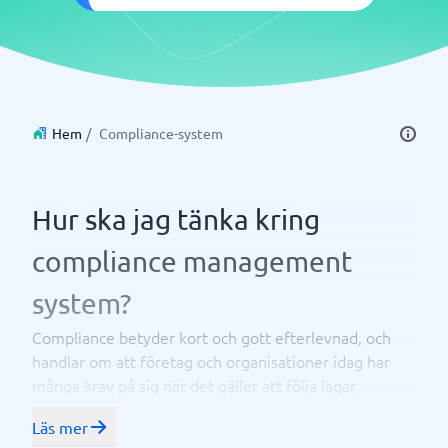
Hem
/
Compliance-system
Hur ska jag tänka kring
compliance management
system?
Compliance betyder kort och gott efterlevnad, och
handlar om att företag och organisationer idag har
många krav på sig när det gäller att följa lagar,
regelverk och standarder. Det kan röra sig om allt från
Läs mer
dataskyddsförordningen (GDPR) och ISO-standarder