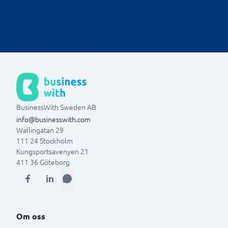
för att minska risken till inblandning i eventuella
reda på de senaste handlingarna som har genomförts
problem.
kan organisationen ständigt arbeta aktivt i
kundhanteingen och snabbt agera vid problematiska
aktioner.
BusinessWith Sweden AB
info@businesswith.com
Wallingatan 29
111 24
Stockholm
Kungsportsavenyen 21
411 36
Göteborg
Om oss