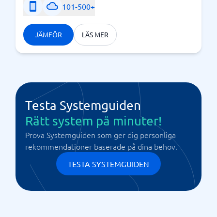
101-500+
JÄMFÖR
LÄS MER
Testa Systemguiden
Rätt system på minuter!
Prova Systemguiden som ger dig personliga
rekommendationer baserade på dina behov.
TESTA SYSTEMGUIDEN