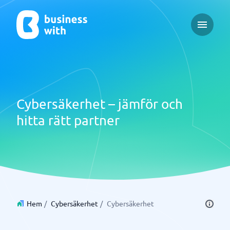
Open ma
Cybersäkerhet – jämför och
hitta rätt partner
Hem
/
Cybersäkerhet
/
Cybersäkerhet