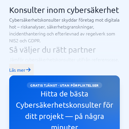
Konsulter inom cybersäkerhet
Cybersäkerhetskonsulter skyddar företag mot digitala
hot – riskanalyser, säkerhetsgranskningar,
incidenthantering och efterlevnad av regelverk som
NIS2 och GDPR.
Så väljer du rätt partner
Jämför cybersäkerhetskonsulter utifrån referenscase,
specialisering och omdömen. Kontakta gärna flera
Läs mer
aktörer, be om konkreta exempel från liknande
uppdrag och jämför upplägg och pris innan ni
GRATIS TJÄNST · UTAN FÖRPLIKTELSER
bestämmer er.
Hitta de bästa
Cybersäkerhetskonsulter för
ditt projekt — på några
minuter