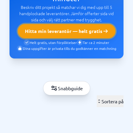
Beskriv ditt projekt så matchar vi dig med upp till 5
handplockade leverantörer. Jämför offerter sida vid
sida och välj rätt partner med trygghet.
Hitta min leverantör — helt gratis
Helt gratis, utan förpliktelser
Tar ca 2 minuter
Dina uppgifter är privata tills du godkänner en matchning
Snabbguide
Sortera på