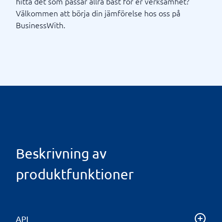
hitta det som passar allra bäst för er verksamhet?
Välkommen att börja din jämförelse hos oss på
BusinessWith.
Beskrivning av
produktfunktioner
API