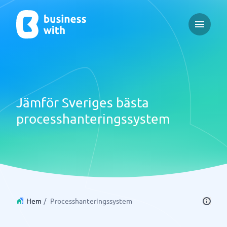
Open ma
Jämför Sveriges bästa
processhanteringssystem
Hem
/
Processhanteringssystem