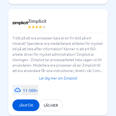
lämpar sig till
mindre företag, medan vissa är mer
optimerade för kommuner eller offentliga
. BusinessWith ger dig de olika
verksamheter
Zimplicit
processhanteringssystem som finns på den svenska
marknaden idag. Börja jämför system direkt hos oss.
Trött på att era processer bara är en fin bild på ert
intranät? Spenderar era medarbetare alldeles för mycket
Så ser optimering av processer ut
tid på att leta efter information? Känner ni att ert ISO-
arbete driver för mycket administration? Zimplicit är
lösningen - Zimplicit tar processarbetet hela vägen ut till
användaren. Modellera era processer så ser Zimplicit till
att era användare får sina instruktioner, direkt i vår Com...
Lär dig mer om Zimplicit
11-500+
JÄMFÖR
LÄS MER