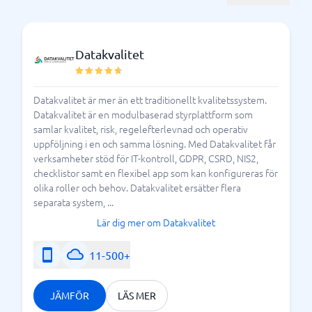
som
jämföra de olika processhanteringssystemen
finns på den svenska marknaden idag. Här kan ni
enkelt navigera mellan olika system för att jämföra,
Datakvalitet
läsa omdömen och ta del av priser.
Vad ska jag kräva av ett
Datakvalitet är mer än ett traditionellt kvalitetssystem.
Datakvalitet är en modulbaserad styrplattform som
processhanteringssystem?
samlar kvalitet, risk, regelefterlevnad och operativ
uppföljning i en och samma lösning. Med Datakvalitet får
Dags att hitta det optimala
verksamheter stöd för IT-kontroll, GDPR, CSRD, NIS2,
processhanteringssystemet för er verksamhet? Ett
checklistor samt en flexibel app som kan konfigureras för
system, där ni kan samla viktig dokumentation,
olika roller och behov. Datakvalitet ersätter flera
rapporter och få en översikt över
separata system, ...
verksamhetsstrukturen. För att kunna hitta rätt
Lär dig mer om Datakvalitet
system för just er, ta er lite tid att jämföra mellan de
olika systemen. Vilka funktioner är viktigast för er?
11-500+
Vad krävs för att era arbetsflöden blir så effektiva
som möjligt? Beroende på hur verksamheter ser ut
JÄMFÖR
LÄS MER
skiljer sig behovet av processhanteringsystem – vissa