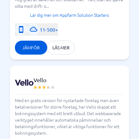
bokningssystem direkt hos oss på BusinessWith. Här
sitta med drift- o...
kan du enkelt filtrera på de funktioner du vill ha och
Lär dig mer om Appfarm Solution Starters
kan läsa mer om de system som finns på marknaden
idag.
11-500+
Vad ska jag kräva av ett bokningssystem?
JÄMFÖR
LÄS MER
Vello
Med en gratis version för nystartade företag men även
betalversioner för större företag, har Vello skapat ett
bokningssystem med ett brett utbud. Det webbaserade
verktyget innehåller automatiska påminnelser och
betalningsfunktioner, vilket är viktiga funktioner för ett
bokningssystem.