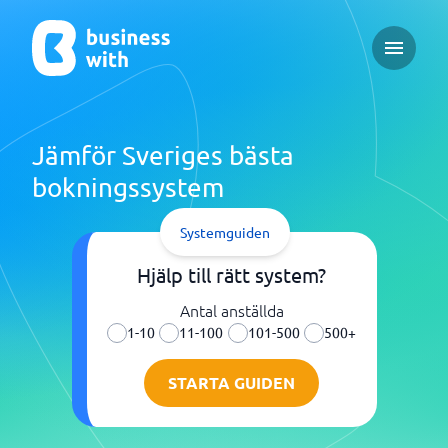
Open ma
Jämför Sveriges bästa
bokningssystem
Systemguiden
Hjälp till rätt system?
Antal anställda
1-10
11-100
101-500
500+
STARTA GUIDEN