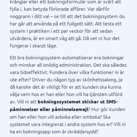
krånglar eller ett bokningsformulär som är svårt att
fylla i, kan betyda förlorade affärer. Var därför
noggrann i ditt val – se till att det bokningssystem du
har går att använda på ett fullgott sätt. Att testa ett
system i praktiken i ett par veckor för att sedan
utvärdera, är en smart väg att gå. Då vet ni hur det
fungerar i skarpt läge.
Ett bra bokningssystem automatiserar era bokningar
och minskar all onödig administration. Det ska således
vara tidseffektivt. Fundera över vilka funktioner ni är
ute efter? Driver du någon typ av skönhetssalong, ja
då kanske det är viktigt för er att kunden ska kunna
välja vem hos er han eller hon vill ha tjänsten utförd
av. Vill ni att
bokningssystemet skickar ut SMS-
? Hur gör kunden
påminnelser eller påminnelsemejl
om han eller hon vill avboka eller omboka? Ska
systemet vara integrerat i andra system hos er? Vill ni
ha en bokningsapp som är skräddarsydd?