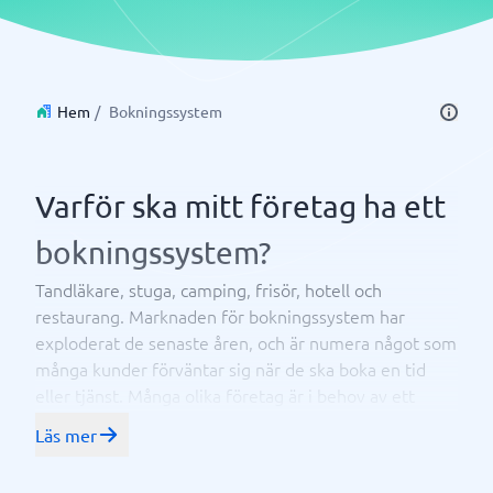
Hem
/
Bokningssystem
Varför ska mitt företag ha ett
bokningssystem?
Tandläkare, stuga, camping, frisör, hotell och
restaurang. Marknaden för bokningssystem har
exploderat de senaste åren, och är numera något som
många kunder förväntar sig när de ska boka en tid
eller tjänst. Många olika företag är i behov av ett
system, där kunden själv kan boka en tid i kalendern
Läs mer
för massage eller klippning och se pris – eller
hotellgäster som vill boka ett rum utan att behöva