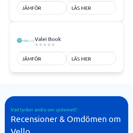
JÄMFÖR
LÄS MER
Valei Book
JÄMFÖR
LÄS MER
Vad tycker andra om systemet?
Recensioner & Omdömen om
Vello