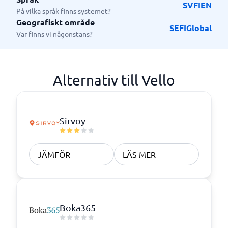
SV
FI
EN
På vilka språk finns systemet?
Geografiskt område
SE
FI
Global
Var finns vi någonstans?
Alternativ till Vello
Sirvoy
JÄMFÖR
LÄS MER
Boka365