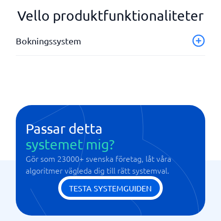
Vello produktfunktionaliteter
Bokningssystem
Automatiska påminnelser via SMS och E-post
Betalningsfunktion
Branschinriktning skönhet
Kundregister
Statistik och rapporter
Passar detta
systemet mig?
Gör som 23000+ svenska företag, låt våra
algoritmer vägleda dig till rätt systemval.
TESTA SYSTEMGUIDEN