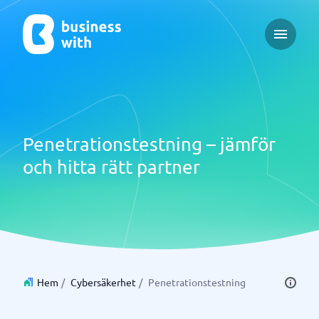
Open ma
Penetrationstestning – jämför
och hitta rätt partner
Hem
/
Cybersäkerhet
/
Penetrationstestning