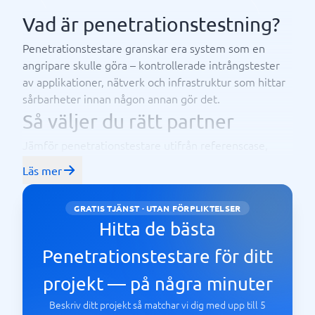
Vad är penetrationstestning?
Penetrationstestare granskar era system som en
angripare skulle göra – kontrollerade intrångstester
av applikationer, nätverk och infrastruktur som hittar
sårbarheter innan någon annan gör det.
Så väljer du rätt partner
Jämför penetrationstestare utifrån referenscase,
specialisering och omdömen. Kontakta gärna flera
Läs mer
aktörer, be om konkreta exempel från liknande
uppdrag och jämför upplägg och pris innan ni
GRATIS TJÄNST · UTAN FÖRPLIKTELSER
bestämmer er.
Hitta de bästa
Penetrationstestare för ditt
projekt — på några minuter
Beskriv ditt projekt så matchar vi dig med upp till 5