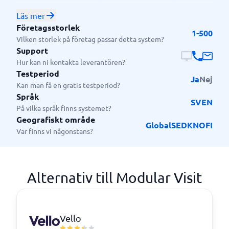
hospitality sector. Currently primarily focused on
small to midsized companies. We offer PMS, WBE,
Läs mer
POS, CRM and more in one system to manage
Företagsstorlek
1-500
everything regarding bookings, payments,
Vilken storlek på företag passar detta system?
communication for all your business resources. No
Support
matter whether it is a hotel room, campsite,
Hur kan ni kontakta leverantören?
Testperiod
restaurant booking or a bike rental.
Ja
Nej
Kan man få en gratis testperiod?
Språk
SV
EN
På vilka språk finns systemet?
Geografiskt område
Global
SE
DK
NO
FI
Var finns vi någonstans?
Alternativ till Modular Visit
Vello