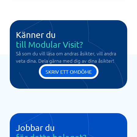
Känner du
till Modular Visit?
Så som du vill läsa om andras åsikter, vill andra
veta dina. Dela gärna med dig av dina åsikter!
SKRIV ETT OMDÖME
Jobbar du