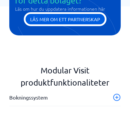
för detta bolaget?
Läs om hur du uppdatera informationen här
LÄS MER OM ETT PARTNERSKAP
Modular Visit
produktfunktionaliteter
Bokningssystem
Automatiska påminnelser via SMS och E-post
Avgift vid utebliven ankomst
Betalningsfunktion