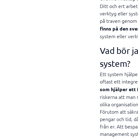
Ditt och ert arbe
verktyg eller sys
på traven genom a
finns på den sv
system eller verk
Vad bör 
system?
Ett system hjälpe
oftast ett integr
som hjälper ett 
riskerna att man 
olika organisatio
Förutom att säkra
pengar och tid, d
från er. Att besp
management syste