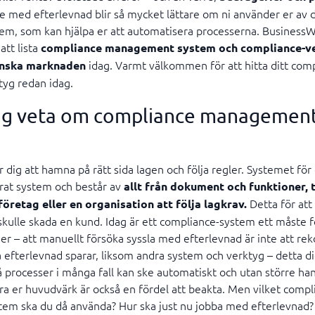
te med efterlevnad blir så mycket lättare om ni använder er av d
tem, som kan hjälpa er att automatisera processerna. BusinessWi
tt lista
compliance management system och compliance-v
idag. Varmt välkommen för att hitta ditt com
enska marknaden
tyg redan idag.
jag veta om compliance managemen
r dig att hamna på rätt sida lagen och följa regler. Systemet för
erat system och består av
allt från dokument och funktioner, t
Detta för at
företag eller en organisation att följa lagkrav.
skulle skada en kund. Idag är ett compliance-system ett måste
ner – att manuellt försöka syssla med efterlevnad är inte att 
 efterlevnad sparar, liksom andra system och verktyg – detta d
å processer i många fall kan ske automatiskt och utan större h
ara er huvudvärk är också en fördel att beakta. Men vilket compl
m ska du då använda? Hur ska just nu jobba med efterlevnad? 