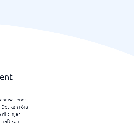
ment
rganisationer
. Det kan röra
riktlinjer
skraft som