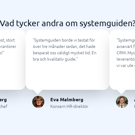
ring & ATS
Telefonväxel & företagstele
IP-telefoni
em
Telefonväxel
Vad tycker andra om systemguiden
ingsverktyg
AI Receptionist
Kontaktcenter
Molnväxel
st, stort
"
Systemguiden borde vi testat för
"
Systemgu
Callcenter-system
erantörer
över tre månader sedan, det hade
avsevärt f
Företagstelefoni
p!
"
besparat oss väldigt mycket tid. En
CRM. Myc
bra och kvalitativ guide.
"
leverantö
Visa alla 7 →
vi var ute 
antering & helpdesk
nteringssystem
erg
Eva Malmberg
tssystem
jchef
Koncern HR-direktör
 system
icesystem
ionshanteringssystem