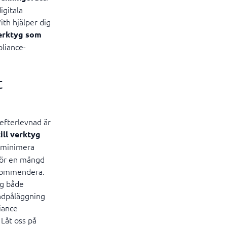
igitala
th hjälper dig
erktyg som
pliance-
t
 efterlevnad är
ill verktyg
t minimera
 för en mängd
rekommendera.
ig både
andpåläggning
iance
Låt oss på