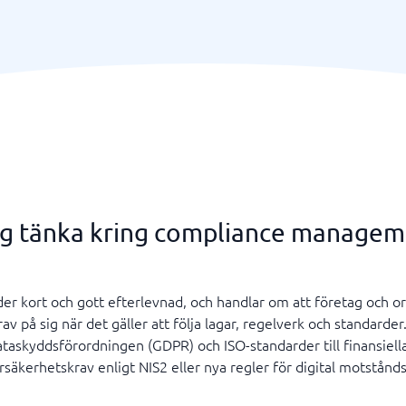
ag tänka kring compliance manage
r kort och gott efterlevnad, och handlar om att företag och o
v på sig när det gäller att följa lagar, regelverk och standarder
ataskyddsförordningen (GDPR) och ISO-standarder till finansiella 
säkerhetskrav enligt NIS2 eller nya regler för digital motstånd