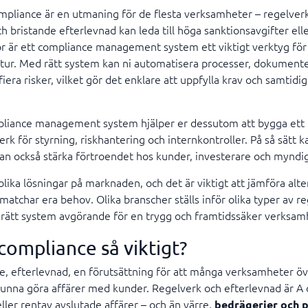
ompliance är en utmaning för de flesta verksamheter – regelverke
 bristande efterlevnad kan leda till höga sanktionsavgifter elle
r är ett compliance management system ett viktigt verktyg för
ktur. Med rätt system kan ni automatisera processer, dokumente
iera risker, vilket gör det enklare att uppfylla krav och samtidi
liance management system hjälper er dessutom att bygga ett l
rk för styrning, riskhantering och internkontroller. På så sätt k
an också stärka förtroendet hos kunder, investerare och myndi
lika lösningar på marknaden, och det är viktigt att jämföra alte
 matchar era behov. Olika branscher ställs inför olika typer av r
v rätt system avgörande för en trygg och framtidssäker verksam
compliance så viktigt?
ce, efterlevnad, en förutsättning för att många verksamheter 
unna göra affärer med kunder. Regelverk och efterlevnad är A 
ller rentav avslutade affärer – och än värre,
bedrägerier och 