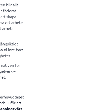
n blir allt
r förlorat
 att skapa
ra ert arbete
gt arbeta
ångsiktigt
an ni inte bara
gheter.
rnativen för
egelverk –
het.
överhuvudtaget
och O för att
.
penningtvätt