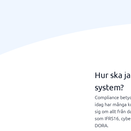
Hur ska j
system?
Compliance betyde
idag har många kra
sig om allt från d
som IFRS16, cyber
DORA.