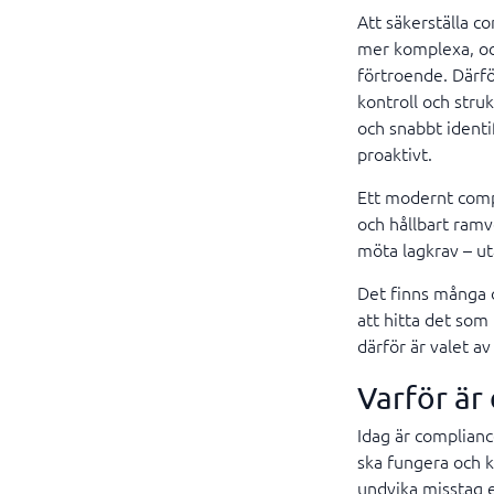
Att säkerställa c
mer komplexa, och
förtroende. Därfö
kontroll och stru
och snabbt identif
proaktivt.
Ett modernt comp
och hållbart ramve
möta lagkrav – ut
Det finns många o
att hitta det som
därför är valet a
Varför är 
Idag är complian
ska fungera och k
undvika misstag e