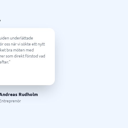
foni
Tid & Projekt
Processkartläggningsverktyg
Processverktyg
Projekthanteringsverktyg
Projektledningssystem
Resursplaneringsverktyg
Schemaläggningsprogram
Tidrapportering app
Tidrapporteringssystem
Verktyg för målstyrning
Arbetsordersystem
?
Bemanningssystem
BPM-system
Fältservice
iden underlättade
Orderhanteringssystem
ör oss när vi sökte ett nytt
Personalliggare
ket bra möten med
rer som direkt förstod vad
Visa alla 15 →
efter.
"
Andreas Rudholm
Entreprenör