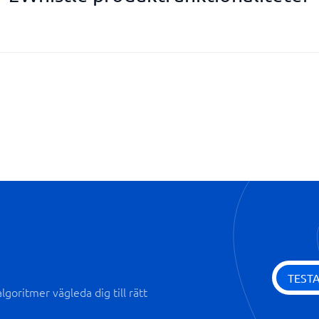
Omvärldsbevakning
Ärendehantering
TEST
goritmer vägleda dig till rätt