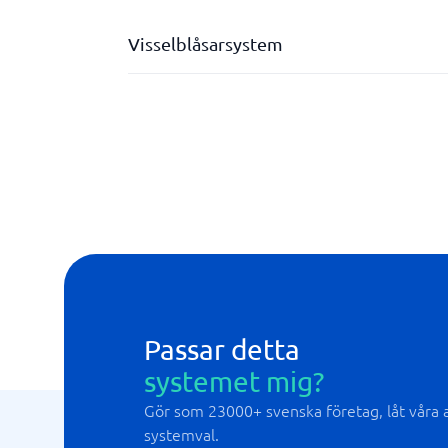
Visselblåsarsystem
Anonym digital rapport
Flerspråkig plattform
GDPR kompatibelt
Passar detta
systemet mig?
Gör som 23000+ svenska företag, låt våra al
systemval.