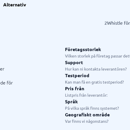
l
ionell tjänst
GDPR & compliance
Systemkonsulter
Alternativ
splattform
och utbildningskonsult
LMS
CRM-konsult
slösningar
fiering
Fysiska säkerhetssystem
ERP-konsult
2Whistle fö
Consent management platform
Hubspot-konsult
em
Cybersäkerhetsprogram
Infor-konsult
p
Dataskydd & GDPR
Creatio-konsult
Salesforce-konsult
Företagsstorlek
Vilken storlek på företag passar de
Support
ver
ystem
Livechatt & Chatbot
Hur kan ni kontakta leverantören?
Testperiod
system
Chatbot
nde för
Kan man få en gratis testperiod?
tasystem
Livechatt
Pris från
tem
Listpris från leverantör:
tem butik
Språk
tem restaurang
På vilka språk finns systemet?
tem
Geografiskt område
n
Var finns vi någonstans?