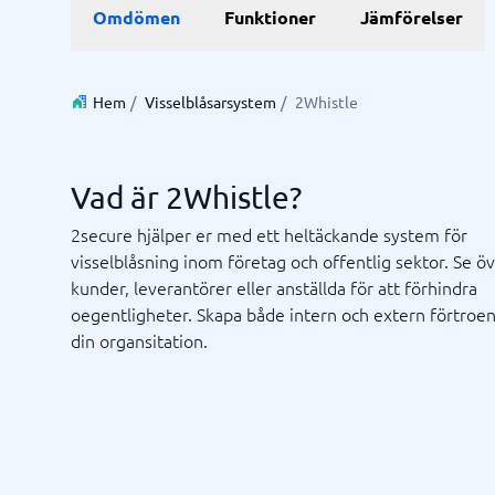
Data & Analys
Marknadsföring
E-hande
Profess
Omdömen
Funktioner
Jämförelser
Finansiell rapportering
Integrationsplattform
Kartläggningsverktyg
Enkätverktyg
SEO-byrå
E-handel
Lärande- 
BI System
Digital marknadsföringsbyrå
Betalning
ISO-certi
Budget- och prognosverktyg
Digital annonseringsbyrå
CMS
Hem
/
Visselblåsarsystem
/
2Whistle
Budgetverktyg
Google Ads-byrå
PIM-syst
Data management platform
Content marketing-byrå
Webbsho
Digital asset management-system
Digital byrå
Vad är 2Whistle?
Visa alla 9 →
2secure hjälper er med ett heltäckande system för
visselblåsning inom företag och offentlig sektor. Se ö
IT & Infrastruktur
Kassas
kunder, leverantörer eller anställda för att förhindra
Remote desktop system
Boknings
oegentligheter. Skapa både intern och extern förtroe
Cloud as a service
Butiksda
din organsitation.
iPaas
Kassasys
Webbhotell
Kassasys
Kassasys
POS-sys
Osäker på vilket system?
Starta guide
Systemguiden hittar rätt på några minuter.