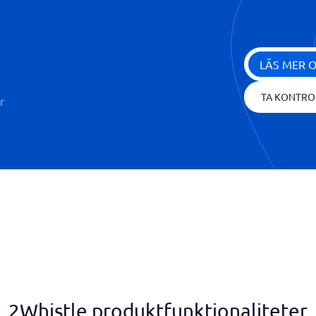
LÄS MER 
TA KONTRO
r
2Whistle produktfunktionaliteter