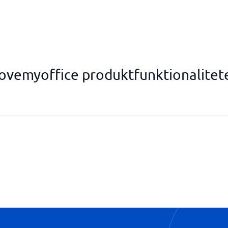
ovemyoffice produktfunktionalitet
Rehabstöd
Rådgivning inom medarbetarhä
Tillgång till hälsostatistik samt