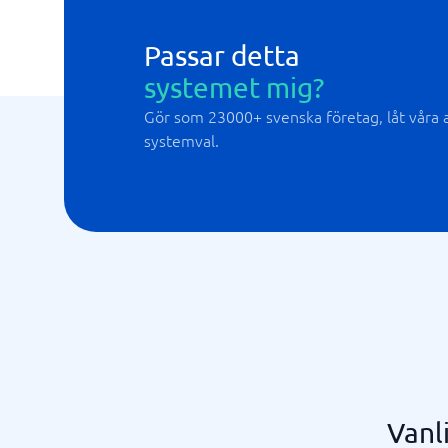
Passar detta
systemet mig?
Gör som 23000+ svenska företag, låt våra al
systemval.
Vanl