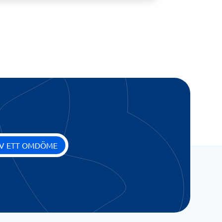
IV ETT OMDÖME