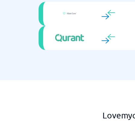
Lovemyo