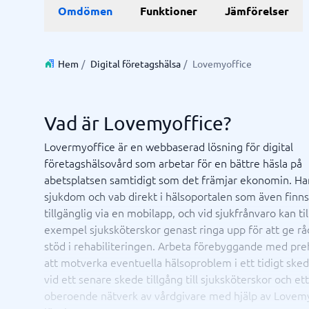
Data & Analys
Marknadsföring
E-hande
Profess
Omdömen
Funktioner
Jämförelser
Finansiell rapportering
Integrationsplattform
Kartläggningsverktyg
Enkätverktyg
SEO-byrå
E-handel
Lärande- 
BI System
Digital marknadsföringsbyrå
Betalning
ISO-certi
Budget- och prognosverktyg
Digital annonseringsbyrå
CMS
Hem
/
Digital företagshälsa
/
Lovemyoffice
Budgetverktyg
Google Ads-byrå
PIM-syst
Data management platform
Content marketing-byrå
Webbsho
Digital asset management-system
Digital byrå
Vad är Lovemyoffice?
Visa alla 9 →
Lovermyoffice är en webbaserad lösning för digital
företagshälsovård som arbetar för en bättre häsla på
IT & Infrastruktur
Kassas
abetsplatsen samtidigt som det främjar ekonomin. Ha
Remote desktop system
Boknings
sjukdom och vab direkt i hälsoportalen som även finns
Cloud as a service
Butiksda
tillgänglig via en mobilapp, och vid sjukfrånvaro kan til
iPaas
Kassasys
exempel sjuksköterskor genast ringa upp för att ge rå
Webbhotell
Kassasys
stöd i rehabiliteringen. Arbeta förebyggande med pre
Kassasys
att motverka eventuella hälsoproblem i ett tidigt sked
POS-sys
vid ett senare skede tillgång till sjuksköterskor och ett
Osäker på vilket system?
Starta guide
oberoende nätverk av vårdgivare med hjälp av Lovem
Systemguiden hittar rätt på några minuter.