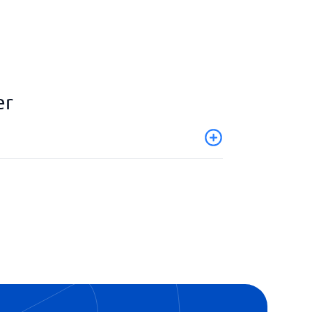
er
lsa
 frånvaro