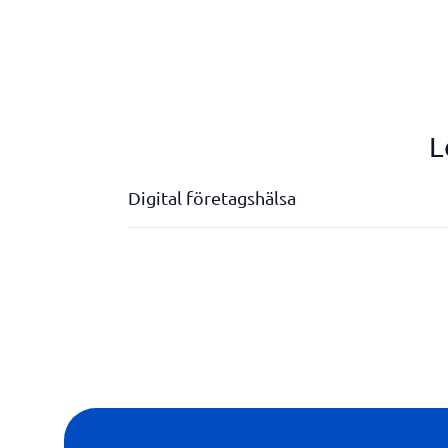
L
Digital företagshälsa
Erbjuder hälsokontroller
Frånvarohantering
Hälsomätningar
Personliga profiler