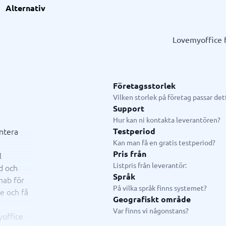
l
ionell tjänst
GDPR & compliance
Systemkonsulter
Alternativ
splattform
och utbildningskonsult
LMS
CRM-konsult
slösningar
fiering
Fysiska säkerhetssystem
ERP-konsult
Lovemyoffice 
Consent management platform
Hubspot-konsult
em
Cybersäkerhetsprogram
Infor-konsult
p
Dataskydd & GDPR
Creatio-konsult
Salesforce-konsult
Företagsstorlek
Vilken storlek på företag passar de
Support
ystem
Livechatt & Chatbot
Hur kan ni kontakta leverantören?
ntera
Testperiod
system
Chatbot
Kan man få en gratis testperiod?
tasystem
Livechatt
Pris från
l
tem
Listpris från leverantör:
d och
tem butik
Språk
hab för
tem restaurang
På vilka språk finns systemet?
e och få
tem
Geografiskt område
n
Var finns vi någonstans?
yoffice