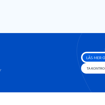
LÄS MER 
TA KONTRO
r