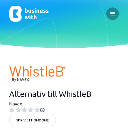
Open ma
Alternativ till WhistleB
Navex
SKRIV ETT OMDÖME