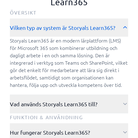
Learn365
ÖVERSIKT
Vilken typ av system är Storyals Learn365?
Storyals Learn365 är en modern lärplattform (LMS)
för Microsoft 365 som kombinerar utbildning och
dagligt arbete i en och samma lösning. Den är
integrerad i verktyg som Teams och SharePoint, vilket
gör det enkelt för medarbetare att lära sig direkt i
arbetsflödet, samtidigt som organisationen kan
hantera, följa upp och utveckla kompetens över tid.
Vad används Storyals Learn365 till?
Storyals Learn365 används för att skapa engagerande
FUNKTION & ANVÄNDNING
utbildningsprogram och stödja medarbetares
kompetensutveckling inom Microsoft 365 och
Hur fungerar Storyals Learn365?