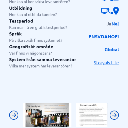
Hur kan ni kontakta leverantören?
Utbildning
Hur kan ni utbilda kunden?
Testperiod
Ja
Nej
Kan man få en gratis testperiod?
Språk
EN
SV
DA
NO
FI
På vilka språk finns systemet?
Geografiskt område
Global
Var finns vi någonstans?
System från samma leverantör
Storyals Lite
Vilka mer system har leverantören?
Previous
Next