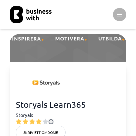
Open ma
Storyals Learn365
Storyals
SKRIV ETT OMDÖME