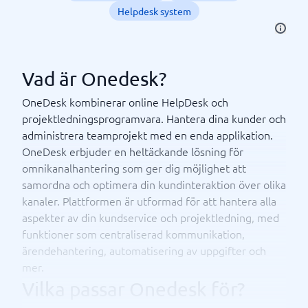
Helpdesk system
Vad är Onedesk?
OneDesk kombinerar online HelpDesk och
projektledningsprogramvara. Hantera dina kunder och
administrera teamprojekt med en enda applikation.
OneDesk erbjuder en heltäckande lösning för
omnikanalhantering som ger dig möjlighet att
samordna och optimera din kundinteraktion över olika
kanaler. Plattformen är utformad för att hantera alla
aspekter av din kundservice och projektledning, med
funktioner som centraliserad kommunikation,
ärendehantering, automatisering av uppgifter och
mer.
Vilka passar Onedesk för?