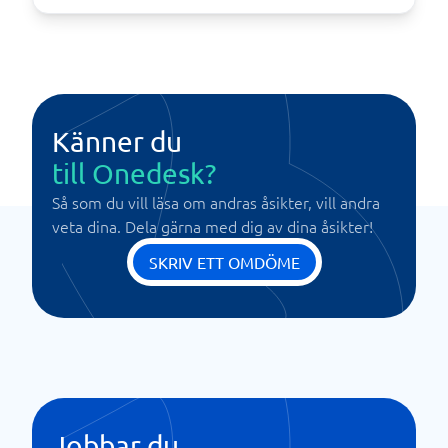
Känner du
till Onedesk?
Så som du vill läsa om andras åsikter, vill andra
veta dina. Dela gärna med dig av dina åsikter!
SKRIV ETT OMDÖME
Jobbar du