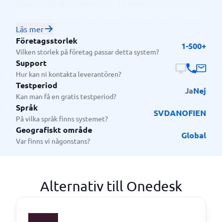
Oavsett om du arbetar inom kundservice,
projektledning eller företagsledning ger OneDesk dig
verktygen för att hantera och optimera
Läs mer
kundinteraktionen på alla kanaler. Plattformen är
Företagsstorlek
1-500+
lämplig för små och medelstora företag samt större
Vilken storlek på företag passar detta system?
företag som vill ha en plattform att växa med.
Support
Hur kan ni kontakta leverantören?
Testperiod
Ja
Nej
Kan man få en gratis testperiod?
Språk
SV
DA
NO
FI
EN
På vilka språk finns systemet?
Geografiskt område
Global
Var finns vi någonstans?
Alternativ till Onedesk