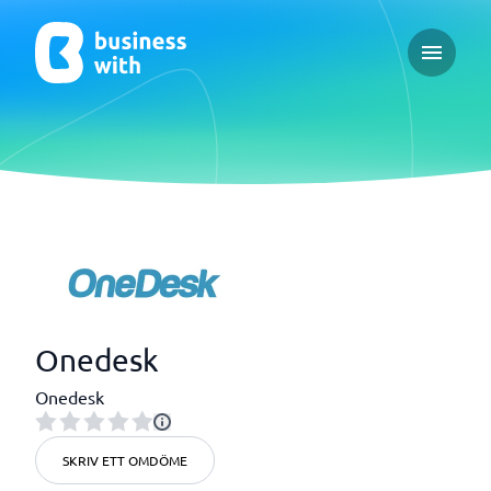
Open ma
Onedesk
Onedesk
SKRIV ETT OMDÖME