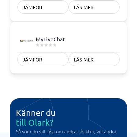
JÄMFÖR
LÄS MER
MyLiveChat
JÄMFÖR
LÄS MER
Känner du
till Olark?
Så som du vill läsa om andras åsikter, vill andra