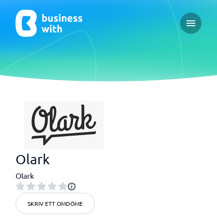
Open ma
Olark
Olark
SKRIV ETT OMDÖME