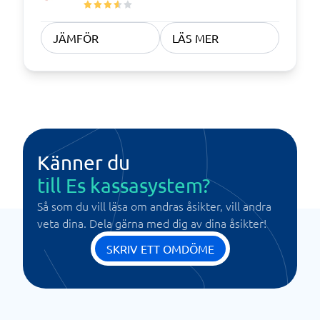
JÄMFÖR
LÄS MER
Känner du
till Es kassasystem?
Så som du vill läsa om andras åsikter, vill andra
veta dina. Dela gärna med dig av dina åsikter!
SKRIV ETT OMDÖME