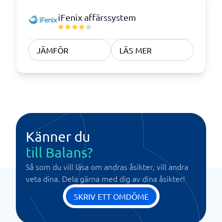
iFenix affärssystem
JÄMFÖR
LÄS MER
Känner du
till Balans?
Så som du vill läsa om andras åsikter, vill andra
veta dina. Dela gärna med dig av dina åsikter!
SKRIV ETT OMDÖME