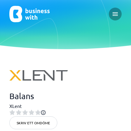
Open ma
Balans
XLent
SKRIV ETT OMDÖME