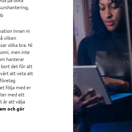
eda på olika
surshantering,
g.
kation innan ni
å vilken
sar olika bra. Ni
nomi, men inte
som hanterar
 bort det för att
värt att veta att
företag
et följa med er
kter med ett
 är att välja
tem och gör