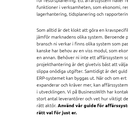
för resursplanering. Ett affärssystem håller r
funktioner i verksamheten, som ekonomi, re
lagerhantering, tidsplanering och rapporterin
Som alltid är det klokt att göra en kravspecifi
jämför marknadens olika system. Beroende p
bransch ni verkar i finns olika system som pas
kanske har behov av en viss modul, som eko
en annan. Behöver ni inte ett affärssystem 
projekthantering är det givetvis bäst att välja
slippa onödiga utgifter. Samtidigt är det guld 
ERP-systemet kan byggas ut. När och om ert 
expanderar och kräver mer, kan affärssystem
i utvecklingen. Vi på BusinessWith har konta
stort antal leverantörer och vet hur viktigt det
rätt aktör.
Använd vår guide för affärssys
rätt val för just er.