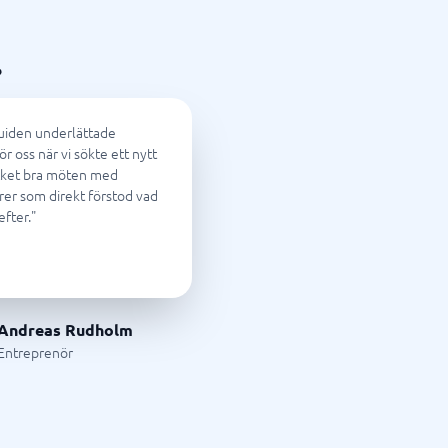
foni
Tid & Projekt
Processkartläggningsverktyg
Processverktyg
Projekthanteringsverktyg
Projektledningssystem
Resursplaneringsverktyg
Schemaläggningsprogram
Tidrapportering app
Tidrapporteringssystem
Verktyg för målstyrning
Arbetsordersystem
?
Bemanningssystem
BPM-system
Fältservice
iden underlättade
Orderhanteringssystem
ör oss när vi sökte ett nytt
Personalliggare
ket bra möten med
rer som direkt förstod vad
Visa alla 15 →
efter.
"
Andreas Rudholm
Entreprenör