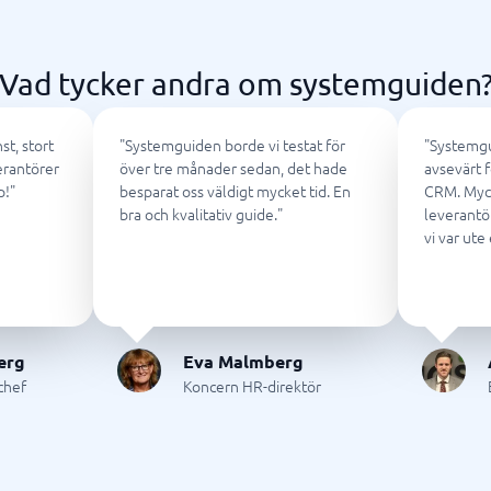
ring & ATS
Telefonväxel & företagstele
IP-telefoni
em
Telefonväxel
Vad tycker andra om systemguiden
ingsverktyg
AI Receptionist
Kontaktcenter
Molnväxel
st, stort
"
Systemguiden borde vi testat för
"
Systemgu
Callcenter-system
erantörer
över tre månader sedan, det hade
avsevärt f
Företagstelefoni
p!
"
besparat oss väldigt mycket tid. En
CRM. Myc
bra och kvalitativ guide.
"
leverantö
Visa alla 7 →
vi var ute 
antering & helpdesk
nteringssystem
erg
Eva Malmberg
tssystem
jchef
Koncern HR-direktör
 system
icesystem
ionshanteringssystem