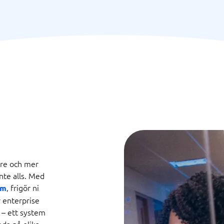
are och mer
Inte alls. Med
, frigör ni
em
 enterprise
 – ett system