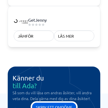
GetJenny
JÄMFÖR
LÄS MER
Känner du
till Ada?
Så som du vill läsa om andras åsikter, vill andra
veta dina. Dela gärna med dig av dina åsikter!
SKRIV ETT OMDÖME