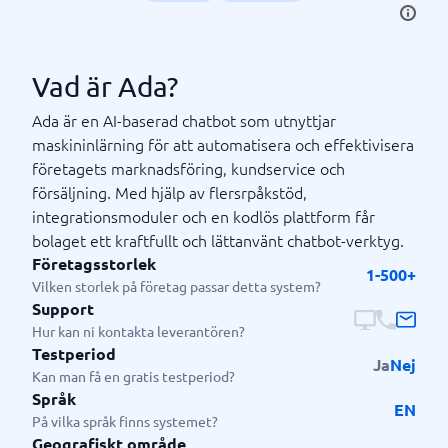
Vad är Ada?
Ada är en AI-baserad chatbot som utnyttjar
maskininlärning för att automatisera och effektivisera
företagets marknadsföring, kundservice och
försäljning. Med hjälp av flersrpåkstöd,
integrationsmoduler och en kodlös plattform får
bolaget ett kraftfullt och lättanvänt chatbot-verktyg.
Företagsstorlek
1-500+
Vilken storlek på företag passar detta system?
Support
Hur kan ni kontakta leverantören?
Testperiod
Ja
Nej
Kan man få en gratis testperiod?
Språk
EN
På vilka språk finns systemet?
Geografiskt område