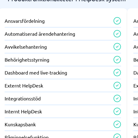
Ansvarsfördelning
A
Automatiserad ärendehantering
A
Avvikelsehantering
A
Behörighetsstyrning
B
Dashboard med live-tracking
D
Externt HelpDesk
E
Integrationsstöd
In
Internt HelpDesk
I
Kunskapsbank
K
Påminnelsefunktion
P