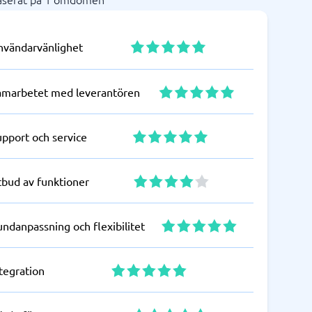
nvändarvänlighet
amarbetet med leverantören
upport och service
tbud av funktioner
ndanpassning och flexibilitet
tegration