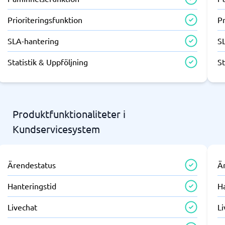
Prioriteringsfunktion
Pr
SLA-hantering
S
Statistik & Uppföljning
St
Produktfunktionaliteter i
Kundservicesystem
Ärendestatus
Ä
Hanteringstid
H
Livechat
L