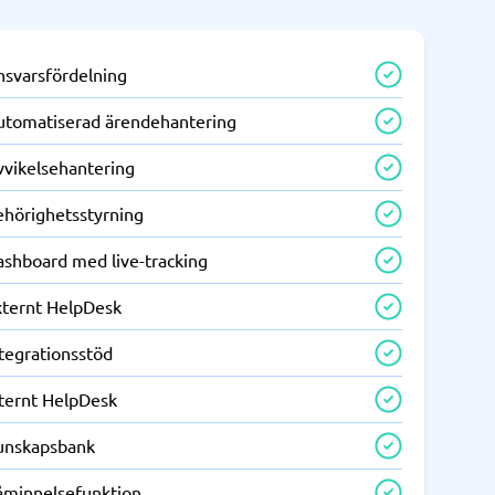
nsvarsfördelning
utomatiserad ärendehantering
vvikelsehantering
ehörighetsstyrning
ashboard med live-tracking
xternt HelpDesk
tegrationsstöd
nternt HelpDesk
unskapsbank
åminnelsefunktion