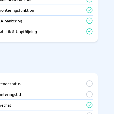
ioriteringsfunktion
LA-hantering
atistik & Uppföljning
rendestatus
anteringstid
ivechat