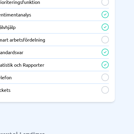
ioriteringsfunktion
entimentanalys
älvhjälp
mart arbetsfördelning
tandardsvar
atistik och Rapporter
elefon
ckets
aserat på 1 omdömen