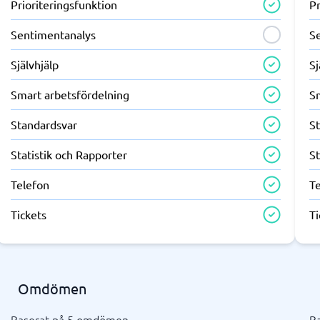
Prioriteringsfunktion
Pr
Sentimentanalys
S
Självhjälp
Sj
Smart arbetsfördelning
S
Standardsvar
S
Statistik och Rapporter
St
Telefon
T
Tickets
Ti
Omdömen
Baserat på 5 omdömen
B