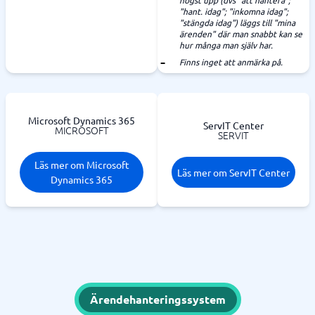
högst upp (dvs "att hantera";
"hant. idag"; "inkomna idag";
"stängda idag") läggs till "mina
ärenden" där man snabbt kan se
hur många man själv har.
Finns inget att anmärka på.
Microsoft Dynamics 365
ServIT Center
MICROSOFT
SERVIT
Läs mer om Microsoft
Läs mer om ServIT Center
Dynamics 365
Ärendehanteringssystem