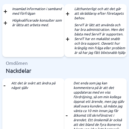
Insamlad information i samband
Lätthanterligt och att det går
med förfrågan
att skräddarsy efter företagets
behov.
Högkvalificerade konsulter som
är lätta att arbeta med.
ServIT är lätt att använda och
har bra administration. Men det
bästa med ServIT är supporten.
ServIT har en makalöst snabb
och bra support. Oavsett hur
krånglig min fråga eller problem
är så har jag fått blixtsnabb hjälp
Omdömen
Nackdelar
Att det är svårt att ändra på
Det enda som jag kan
något själv
kommentera på är att det
uppdateras med en viss
fördröjning, så om min kollega
öppnat ett ärende, men jag själv
skall svara kunden, så måste jag
vänta ca 10 min innan jag får
åtkomst till skrivfönstret i
ärendet. Ett önskemål är också
att det bland de fyra ikonerna