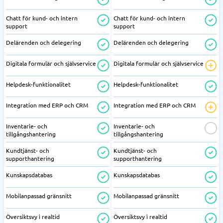
Chatt för kund- och intern
Chatt för kund- och intern
support
support
Delärenden och delegering
Delärenden och delegering
Digitala formulär och självservice
Digitala formulär och självservice
Helpdesk-funktionalitet
Helpdesk-funktionalitet
Integration med ERP och CRM
Integration med ERP och CRM
Inventarie- och
Inventarie- och
tillgångshantering
tillgångshantering
Kundtjänst- och
Kundtjänst- och
supporthantering
supporthantering
Kunskapsdatabas
Kunskapsdatabas
Mobilanpassad gränsnitt
Mobilanpassad gränsnitt
Översiktsvy i realtid
Översiktsvy i realtid