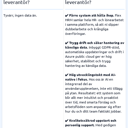
leverantör?
leverantör?
Tyvärr, ingen data än.
✔️ Färre system att hålla ihop.
Flex
HRM samlar hela HR- och lönearbetet
i samma plattform, så att ni slipper
dubbelarbete och krångliga
överföringar.
✔️ Trygg drift och säker hantering av
känsliga data.
Inbyggt GDPR-stöd,
automatiska uppdateringar och drift i
Azure public cloud ger er hög
säkerhet, stabilitet och trygg
hantering av känsliga data.
✔️ Hög utvecklingstakt med AI-
native i fokus.
Hos oss är AI en
integrerad del av
användarupplevelsen, inte ett tillägg
på ytan. Resultatet: ett system som
blir allt mer intuitivt och proaktivt
över tid, med smarta förslag och
arbetsflöden som anpassar sig efter
hur du och ditt team faktiskt jobbar.
✔️ Kvalitetssäkrad uppstart och
personlig support.
Med gedigen