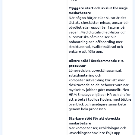
Tryggare start och avslut för varje
medarbetare
När någon börjar eller slutar är det
lätt att checklistor missas, ansvar blir
otydligt eller uppgifter fastnar på
vägen. Med digitala checklistor och
automatiska påminnelser blir
onboarding och offboarding mer
strukturerad, kvalitetssäkrad och
enklare att följa upp.
Bättre stöd i återkommande HR-
processer
Lönerevision, utvecklingssamtal,
avtalshantering och
kompetensutveckling blir lätt mer
tidskrävande än de behöver vara när
mycket av jobbet görs manuellt. Flex
HRM Employee hjälper HR och chefer
att arbeta i tydliga flöden, med bättre
överblick och smidigare samarbete
genom hela processen.
Starkare stöd för att utveckla
medarbetare
När kompetenser, utbildningar och
utvecklingsbehov inte följs upp