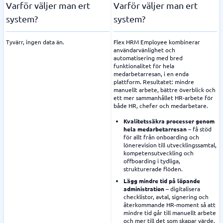
Varför väljer man ert
Varför väljer man ert
system?
system?
Tyvärr, ingen data än.
Flex HRM Employee kombinerar
användarvänlighet och
automatisering med bred
funktionalitet för hela
medarbetarresan, i en enda
plattform. Resultatet: mindre
manuellt arbete, bättre överblick och
ett mer sammanhållet HR-arbete för
både HR, chefer och medarbetare.
Kvalitetssäkra processer genom
hela medarbetarresan
– få stöd
för allt från onboarding och
lönerevision till utvecklingssamtal,
kompetensutveckling och
offboarding i tydliga,
strukturerade flöden.
Lägg mindre tid på löpande
administration
– digitalisera
checklistor, avtal, signering och
återkommande HR-moment så att
mindre tid går till manuellt arbete
och mer till det som skapar värde.