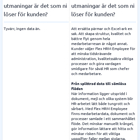
utmaningar är det som ni
utmaningar är det som ni
löser för kunden?
löser för kunden?
Tyvärr, ingen data än.
Att ersätta pärmar och Excel-ark en
sak. Att skapa struktur, kvalitet och
bättre flyt genom hela
medarbetarresan är något annat.
Kunder väljer Flex HRM Employee för
att minska tidskrävande
administration, kvalitetssäkra viktiga
processer och göra vardagen
smidigare för såväl HR som chefer
och medarbetare.
Från splittrad data till sömlösa
flöden
När information ligger utspridd i
dokument, mejl och olika system blir
HR-arbetet lätt både tungrott och
sårbart. Med Flex HRM Employee
finns medarbetardata, dokument och
processer samlade i ett sammanhållet
flöde. Det minskar manuellt krångel,
gör information lättare att hitta och
minskar risken för att viktiga
uppgifter faller mellan stolarna.