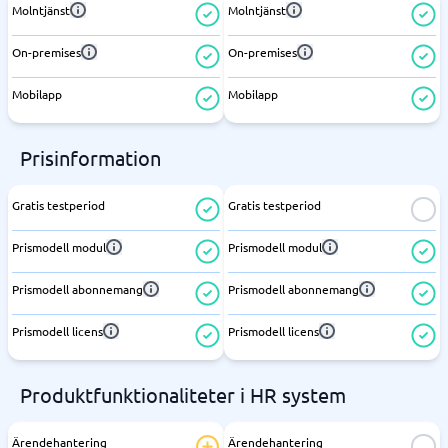
Molntjänst
Molntjänst
On-premises
On-premises
Mobilapp
Mobilapp
Prisinformation
Gratis testperiod
Gratis testperiod
Prismodell modul
Prismodell modul
Prismodell abonnemang
Prismodell abonnemang
Prismodell licens
Prismodell licens
Produktfunktionaliteter i HR system
Ärendehantering
Ärendehantering