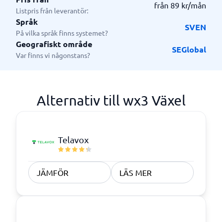
från 89 kr/mån
Listpris från leverantör:
Språk
SV
EN
På vilka språk finns systemet?
Geografiskt område
SE
Global
Var finns vi någonstans?
Alternativ till wx3 Växel
Telavox
JÄMFÖR
LÄS MER