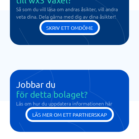
till wx3 Växel?
Så som du vill läsa om andras åsikter, vill andra
veta dina. Dela gärna med dig av dina åsikter!
SKRIV ETT OMDÖME
Jobbar du
för detta bolaget?
Läs om hur du uppdatera informationen här
LÄS MER OM ETT PARTNERSKAP