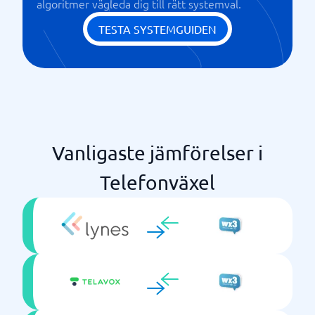
algoritmer vägleda dig till rätt systemval.
Talsvar (IVR – Interactive Voice Response)
Talsvarsmeny med Knappval
TESTA SYSTEMGUIDEN
Vidarekoppling av Pågående Samtal
Öppettider & Tidsstyrning
Vanligaste jämförelser i
Telefonväxel