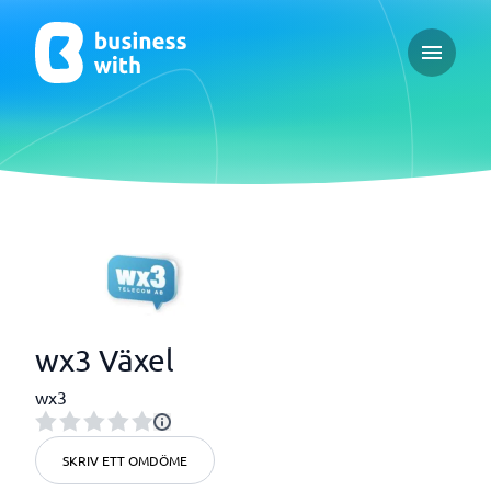
Open ma
wx3 Växel
wx3
SKRIV ETT OMDÖME