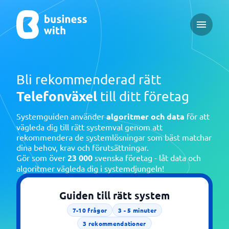
Open ma
Bli rekommenderad rätt
Telefonväxel
till ditt företag
Systemguiden använder
algoritmer och data
för att
vägleda dig till rätt systemval genom att
rekommendera de systemlösningar som bäst matchar
dina behov, krav och förutsättningar.
Gör som över
23 000
svenska företag - låt data och
algoritmer vägleda dig i systemdjungeln!
Guiden till rätt system
7-10
frågor
3 - 5
minuter
3
rekommendationer