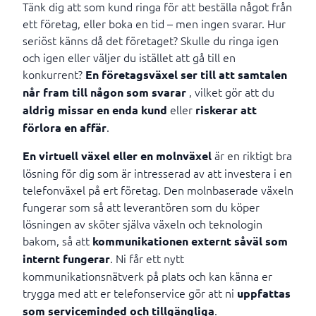
Tänk dig att som kund ringa för att beställa något från
ett företag, eller boka en tid – men ingen svarar. Hur
seriöst känns då det företaget? Skulle du ringa igen
och igen eller väljer du istället att gå till en
konkurrent?
En företagsväxel ser till att samtalen
, vilket gör att du
når fram till någon som svarar
eller
aldrig missar en enda kund
riskerar att
.
förlora en affär
är en riktigt bra
En virtuell växel eller en molnväxel
lösning för dig som är intresserad av att investera i en
telefonväxel på ert företag. Den molnbaserade växeln
fungerar som så att leverantören som du köper
lösningen av sköter själva växeln och teknologin
bakom, så att
kommunikationen externt såväl som
. Ni får ett nytt
internt fungerar
kommunikationsnätverk på plats och kan känna er
trygga med att er telefonservice gör att ni
uppfattas
.
som serviceminded och tillgängliga