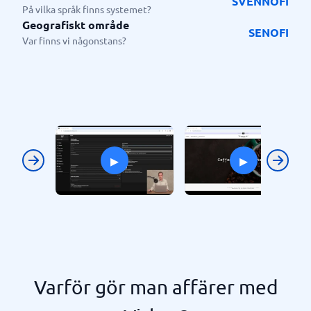
SV
EN
NO
FI
På vilka språk finns systemet?
Geografiskt område
SE
NO
FI
Var finns vi någonstans?
▸
▸
Previous
Next
Varför gör man affärer med