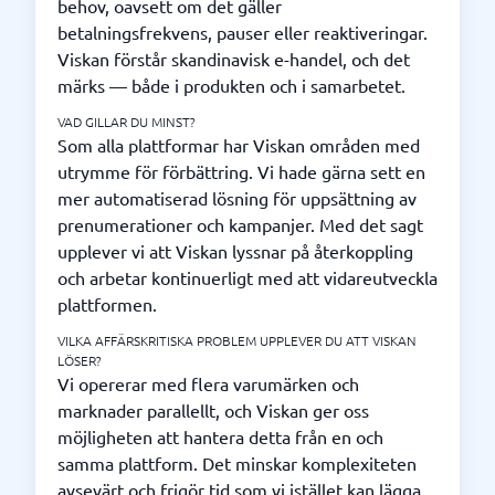
behov, oavsett om det gäller
betalningsfrekvens, pauser eller reaktiveringar.
Viskan förstår skandinavisk e-handel, och det
märks — både i produkten och i samarbetet.
VAD GILLAR DU MINST?
Som alla plattformar har Viskan områden med
utrymme för förbättring. Vi hade gärna sett en
mer automatiserad lösning för uppsättning av
prenumerationer och kampanjer. Med det sagt
upplever vi att Viskan lyssnar på återkoppling
och arbetar kontinuerligt med att vidareutveckla
plattformen.
VILKA AFFÄRSKRITISKA PROBLEM UPPLEVER DU ATT VISKAN
LÖSER?
Vi opererar med flera varumärken och
marknader parallellt, och Viskan ger oss
möjligheten att hantera detta från en och
samma plattform. Det minskar komplexiteten
avsevärt och frigör tid som vi istället kan lägga