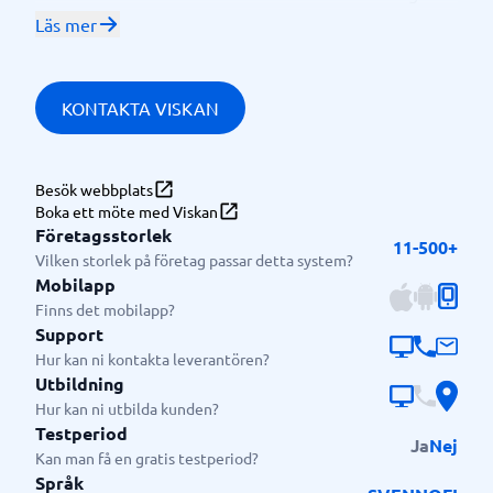
Lager157, MakeupMekka, Engelsons.
Läs mer
Med Viskan kommer:
Hög grad av
för att
automatiserade processer
KONTAKTA VISKAN
effektivisera din tid och maximera försäljningen
som skapar flexibilitet att skapa ditt
Öppet API
Besök webbplats
composable ekosystem
Boka ett möte med Viskan
förser dig med de
Automatiska uppgraderingar
Företagsstorlek
11-500+
senaste funktionerna och hög säkerhet
Vilken storlek på företag passar detta system?
Mobilapp
I Viskan har du en stabil och trygg partner som
Finns det mobilapp?
kontinuerligt uppdaterar och utvecklar plattformen
Support
för att du ska kunna driva en högpresterande och
Hur kan ni kontakta leverantören?
säker e-handel. Med Viskan blir det enkelt att driva e-
Utbildning
handel.
Hur kan ni utbilda kunden?
Testperiod
Ja
Nej
Kan man få en gratis testperiod?
Språk