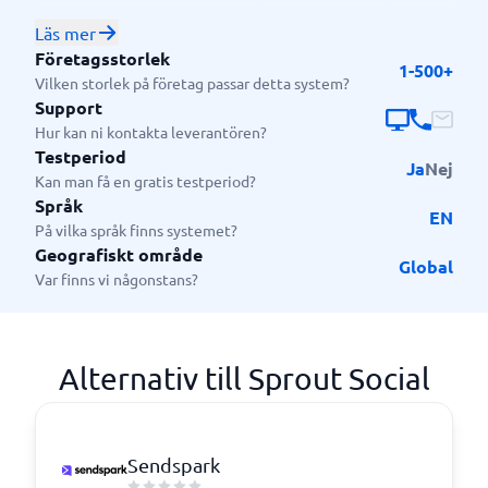
Sprout Social riktar sig till företag av alla storlekar,
från små och medelstora företag till stora globala
Läs mer
varumärken. Plattformen används inom olika
Företagsstorlek
1-500+
branscher, inklusive detaljhandel, utbildning, teknik
Vilken storlek på företag passar detta system?
och ideella organisationer. Den är särskilt användbar
Support
för marknadsföringsteam, kundtjänstavdelningar och
Hur kan ni kontakta leverantören?
Testperiod
byråer som söker en centraliserad lösning för att
Ja
Nej
Kan man få en gratis testperiod?
hantera och optimera sin närvaro på sociala medier.
Språk
EN
På vilka språk finns systemet?
Geografiskt område
Global
Var finns vi någonstans?
Alternativ till Sprout Social
Sendspark