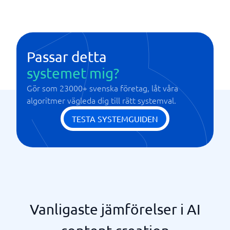
Passar detta
systemet mig?
Gör som 23000+ svenska företag, låt våra
algoritmer vägleda dig till rätt systemval.
TESTA SYSTEMGUIDEN
Vanligaste jämförelser i AI