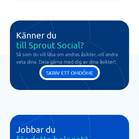
Känner du
till Sprout Social?
Så som du vill läsa om andras åsikter, vill andra
veta dina. Dela gärna med dig av dina åsikter!
SKRIV ETT OMDÖME
Jobbar du