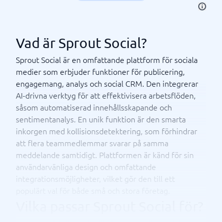
Vad är Sprout Social?
Sprout Social är en omfattande plattform för sociala
medier som erbjuder funktioner för publicering,
engagemang, analys och social CRM. Den integrerar
AI-drivna verktyg för att effektivisera arbetsflöden,
såsom automatiserad innehållsskapande och
sentimentanalys. En unik funktion är den smarta
inkorgen med kollisionsdetektering, som förhindrar
att flera teammedlemmar svarar på samma
meddelande samtidigt. Plattformen är känd för sin
användarvänliga design och omfattande
integrationsmöjligheter, vilket gör den till ett
populärt val för både små och stora företag.
Vilka passar Sprout Social för?