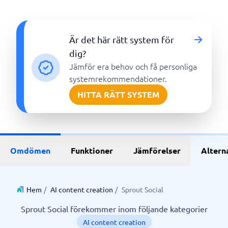
Är det här rätt system för
dig?
Jämför era behov och få personliga
systemrekommendationer.
HITTA RÄTT SYSTEM
Omdömen
Funktioner
Jämförelser
Altern
Hem
/
AI content creation
/
Sprout Social
Sprout Social förekommer inom följande kategorier
AI content creation