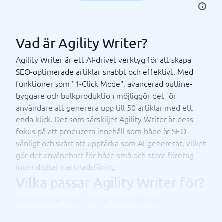
Vad är Agility Writer?
Agility Writer är ett AI-drivet verktyg för att skapa
SEO-optimerade artiklar snabbt och effektivt. Med
funktioner som "1-Click Mode", avancerad outline-
byggare och bulkproduktion möjliggör det för
användare att generera upp till 50 artiklar med ett
enda klick. Det som särskiljer Agility Writer är dess
fokus på att producera innehåll som både är SEO-
vänligt och svårt att upptäcka som AI-genererat, vilket
gör det användbart för både små och stora företag
inom digital marknadsföring.
Vilka passar Agility Writer för?
Agility Writer riktar sig främst till digitala
marknadsförare, SEO-specialister, innehållsskapare