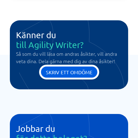
Känner du
till Agility Writer?
Så som du vill läsa om andras åsikter, vill andra
veta dina. Dela gärna med dig av dina åsikter!
SKRIV ETT OMDÖME
Jobbar du