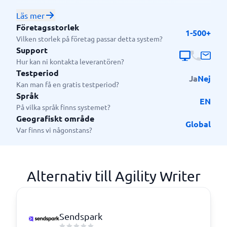
och små till medelstora företag som behöver
producera högkvalitativt, SEO-optimerat innehåll
Läs mer
snabbt. Det är särskilt användbart för dem som
Företagsstorlek
1-500+
hanterar flera webbplatser eller bloggar och söker ett
Vilken storlek på företag passar detta system?
kostnadseffektivt sätt att skapa artiklar i stor skala.
Support
Hur kan ni kontakta leverantören?
Testperiod
Ja
Nej
Kan man få en gratis testperiod?
Språk
EN
På vilka språk finns systemet?
Geografiskt område
Global
Var finns vi någonstans?
Alternativ till Agility Writer
Sendspark