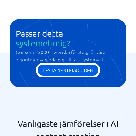
Skapande av sociala medieinnehåll
Textgenerering
Passar detta
systemet mig?
Gör som 23000+ svenska företag, låt våra
algoritmer vägleda dig till rätt systemval.
TESTA SYSTEMGUIDEN
Vanligaste jämförelser i AI