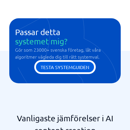
Textgenerering
Passar detta
systemet mig?
Gör som 23000+ svenska företag, låt våra
algoritmer vägleda dig till rätt systemval.
TESTA SYSTEMGUIDEN
Vanligaste jämförelser i AI