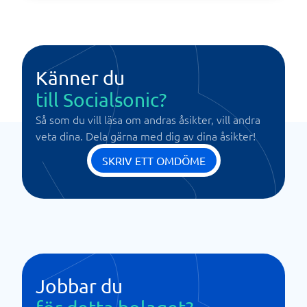
Känner du
till Socialsonic?
Så som du vill läsa om andras åsikter, vill andra
veta dina. Dela gärna med dig av dina åsikter!
SKRIV ETT OMDÖME
Jobbar du