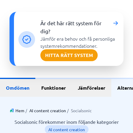
Är det här rätt system för
dig?
Jämför era behov och få personliga
systemrekommendationer.
HITTA RÄTT SYSTEM
Omdömen
Funktioner
Jämförelser
Altern
Hem
/
AI content creation
/
Socialsonic
Socialsonic förekommer inom följande kategorier
AI content creation