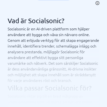
Vad är Socialsonic?
Socialsonic är en AI-driven plattform som hjälper
användare att bygga och växa sin närvaro online.
Genom att erbjuda verktyg för att skapa engagerande
innehåll, identifiera trender, schemalägga inlägg och
analysera prestanda, möjliggör Socialsonic för
användare att effektivt bygga sitt personliga
varumärke och nätverk. Det som särskiljer Socialsonic
är dess användarvänliga gränssnitt, AI-drivna insikter
och möjlighet att skapa innehåll som är skräddarsytt
för varje användares röst och bransch.
Vilka passar Socialsonic för?
Socialsonic riktar sig till en bred målgrupp av
yrkesverksamma som vill stärka sin närvaro online.