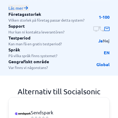
Det inkluderar startup-grundare, frilansare,
småföretagare, säljproffs och branschexperter.
Läs mer
Användare från olika branscher såsom teknik,
Företagsstorlek
1-100
utbildning, hälsovård och finans har använt Socialsonic
Vilken storlek på företag passar detta system?
för att bygga auktoritet, attrahera kunder och skapa
Support
meningsfulla nätverksmöjligheter.
Hur kan ni kontakta leverantören?
Testperiod
Ja
Nej
Kan man få en gratis testperiod?
Språk
EN
På vilka språk finns systemet?
Geografiskt område
Global
Var finns vi någonstans?
Alternativ till Socialsonic
Sendspark