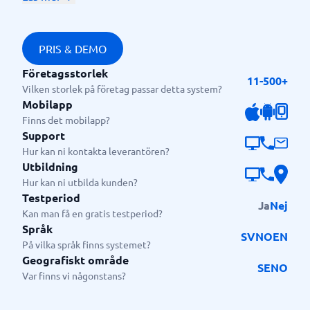
med trygghet.
Vi har byggt ett
Enkelt för alla, kraftfullt för HR:
system för HR, och designat det för chefer och
PRIS & DEMO
medarbetare för att höja effektiviteten i alla team.
Företagsstorlek
11-500+
Hög säkerhet med full
Säkerhet och efterlevnad:
Vilken storlek på företag passar detta system?
Mobilapp
GDPR-efterlevnad. All data hanteras på EU-
Finns det mobilapp?
reglerade servrar med avancerad kryptering och
Support
behörighetsstyrning.
Hur kan ni kontakta leverantören?
Utbildning
Hur kan ni utbilda kunden?
Testperiod
Ja
Nej
Kan man få en gratis testperiod?
Språk
SV
NO
EN
På vilka språk finns systemet?
Geografiskt område
SE
NO
Var finns vi någonstans?