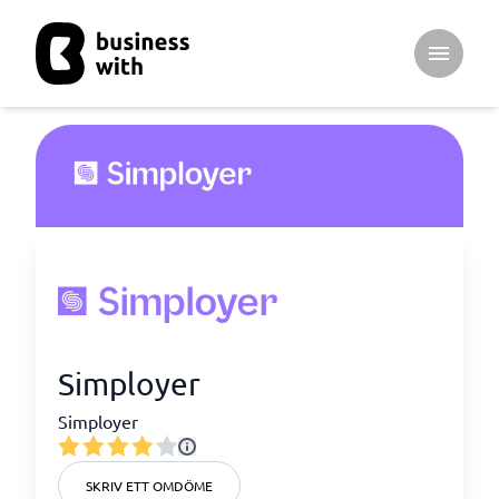
Open ma
Simployer
Simployer
SKRIV ETT OMDÖME