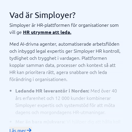
Vad är Simployer?
Simployer är HR-plattformen för organisationer som
vill ge
HR utrymme att leda.
Med AI-drivna agenter, automatiserade arbetsflöden
och inbyggd legal expertis ger Simployer HR kontroll,
tydlighet och trygghet i vardagen. Plattformen
kopplar samman data, processer och kontext så att
HR kan prioritera rätt, agera snabbare och leda
förändring i organisationen.
Med över 40
Ledande HR leverantör i Norden:
års erfarenhet och 12 000 kunder kombinerar
Simployer expertis och systemstöd för att möta
dagens och morgondagens HR-utmaningar.
Vi hjälper dig att hålla koll
Mer än bara mjukvara:
på regelverk, minska risker och fatta rätt beslut
Läs mer