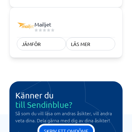
Mailjet
JÄMFÖR
LÄS MER
Känner du
till Sendinblue?
Så som du vill läsa om andras åsikter, vill andra
veta dina. Dela gärna med dig av dina åsikter!
SKRIV ETT OMDÖME