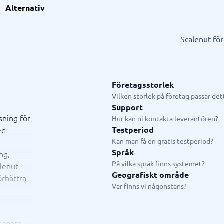
l
ionell tjänst
GDPR & compliance
Systemkonsulter
Alternativ
splattform
och utbildningskonsult
LMS
CRM-konsult
slösningar
fiering
Fysiska säkerhetssystem
ERP-konsult
Scalenut fö
Consent management platform
Hubspot-konsult
em
Cybersäkerhetsprogram
Infor-konsult
p
Dataskydd & GDPR
Creatio-konsult
Salesforce-konsult
Företagsstorlek
Vilken storlek på företag passar de
Support
sning för
ystem
Livechatt & Chatbot
Hur kan ni kontakta leverantören?
ed
Testperiod
system
Chatbot
Kan man få en gratis testperiod?
tasystem
Livechatt
Språk
ng,
tem
På vilka språk finns systemet?
alenut
tem butik
Geografiskt område
örbättra
tem restaurang
Var finns vi någonstans?
tem
n
skapare,