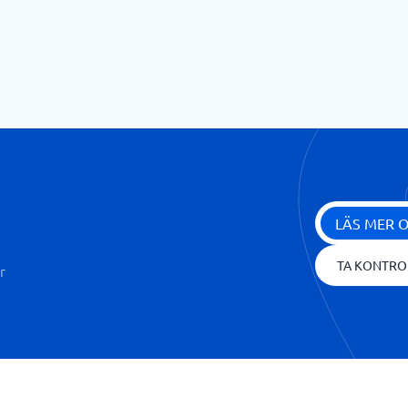
LÄS MER 
TA KONTRO
r