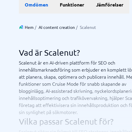
Data & Analys
Marknadsföring
E-hande
Profess
Omdömen
Funktioner
Jämförelser
Finansiell rapportering
Integrationsplattform
Kartläggningsverktyg
Enkätverktyg
SEO-byrå
E-handel
Lärande- 
BI System
Digital marknadsföringsbyrå
Betalning
ISO-certi
Budget- och prognosverktyg
Digital annonseringsbyrå
CMS
Hem
/
AI content creation
/
Scalenut
Budgetverktyg
Google Ads-byrå
PIM-syst
Data management platform
Content marketing-byrå
Webbsho
Digital asset management-system
Digital byrå
Vad är Scalenut?
Visa alla 9 →
Scalenut är en AI-driven plattform för SEO och
innehållsmarknadsföring som erbjuder en komplett lö
IT & Infrastruktur
Kassas
att planera, skapa, optimera och publicera innehåll. M
Remote desktop system
Boknings
funktioner som Cruise Mode för snabb skapande av
Cloud as a service
Butiksda
blogginlägg, AI-assisterad skrivning, nyckelordsplaneri
iPaas
Kassasys
innehållsoptimering och trafikövervakning, hjälper Sc
Webbhotell
Kassasys
företag att effektivisera sin innehållsproduktion och f
Kassasys
sin synlighet på sökmotorer.
POS-sys
Osäker på vilket system?
Vilka passar Scalenut för?
Starta guide
Systemguiden hittar rätt på några minuter.
Scalenut riktar sig främst till SEO-strateger, innehålls