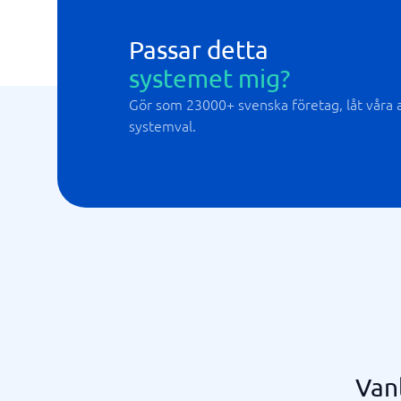
Passar detta
systemet mig?
Gör som 23000+ svenska företag, låt våra al
systemval.
Vanl