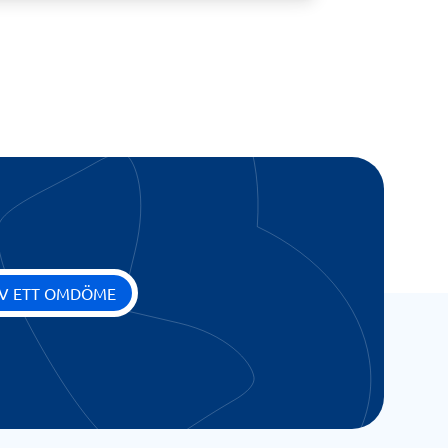
IV ETT OMDÖME