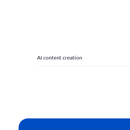
AI content creation
Skapande av sociala medieinnehåll