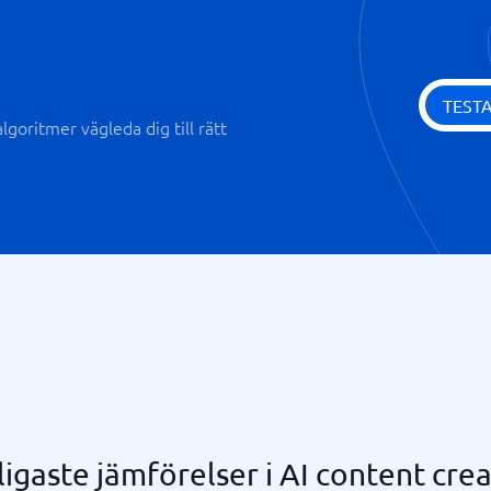
TEST
goritmer vägleda dig till rätt
igaste jämförelser i AI content cre