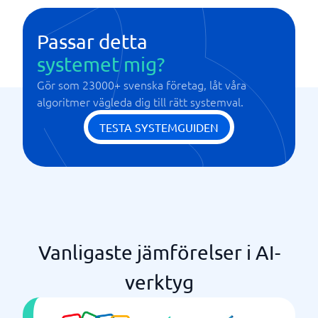
Passar detta
systemet mig?
Gör som 23000+ svenska företag, låt våra
algoritmer vägleda dig till rätt systemval.
TESTA SYSTEMGUIDEN
Vanligaste jämförelser i AI-
verktyg