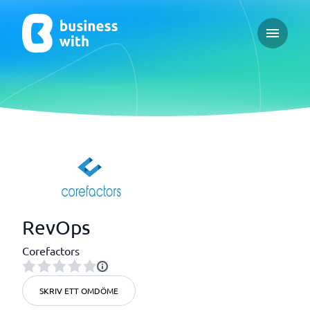
Open ma
RevOps
Corefactors
SKRIV ETT OMDÖME