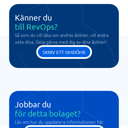
Känner du
till RevOps?
Så som du vill läsa om andras åsikter, vill andra
veta dina. Dela gärna med dig av dina åsikter!
SKRIV ETT OMDÖME
Jobbar du
för detta bolaget?
Läs om hur du uppdatera informationen här