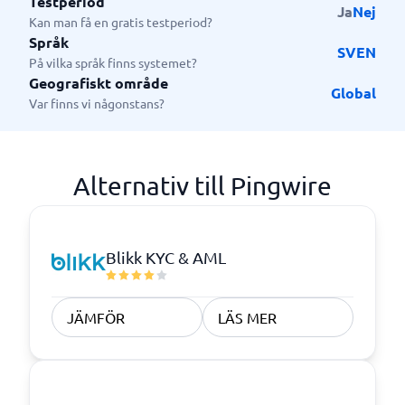
Testperiod
Ja
Nej
Kan man få en gratis testperiod?
Språk
SV
EN
På vilka språk finns systemet?
Geografiskt område
Global
Var finns vi någonstans?
Alternativ till Pingwire
Blikk KYC & AML
JÄMFÖR
LÄS MER