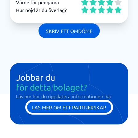
Värde för pengarna
Hur nöjd är du överlag?
SKRIV ETT OMDÖME
Jobbar du
för detta bolaget?
Läs om hur du uppdatera informationen här
LÄS MER OM ETT PARTNERSKAP