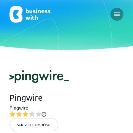
Open ma
Pingwire
Pingwire
SKRIV ETT OMDÖME