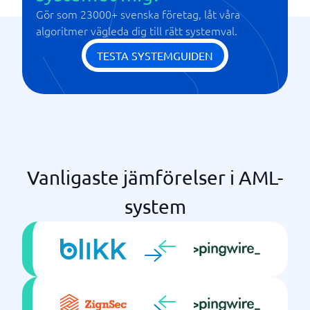
Gör som 23000+ svenska företag, låt våra
Riskbedömningar
algoritmer vägleda dig till rätt systemval.
Uppdateringar i realtid
TESTA SYSTEMGUIDEN
Vanligaste jämförelser i AML-
system