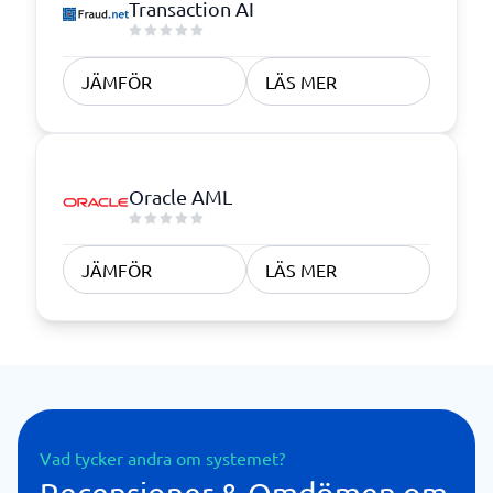
Transaction AI
JÄMFÖR
LÄS MER
Oracle AML
JÄMFÖR
LÄS MER
Vad tycker andra om systemet?