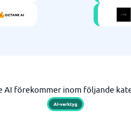
 AI förekommer inom följande kat
AI-verktyg