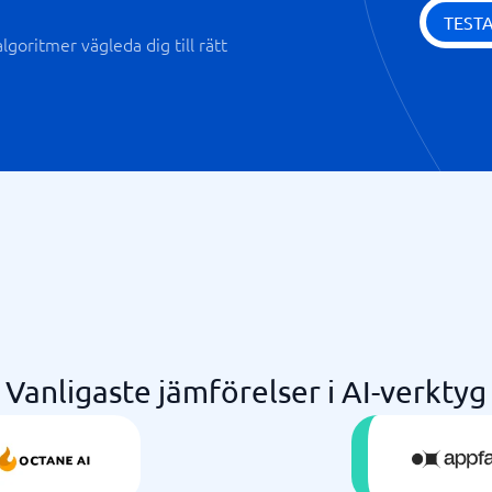
TEST
goritmer vägleda dig till rätt
Vanligaste jämförelser i AI-verktyg