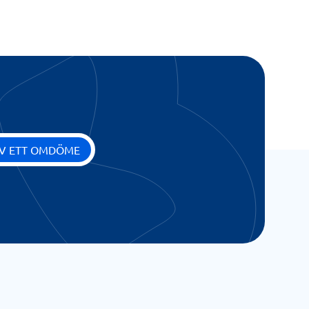
IV ETT OMDÖME