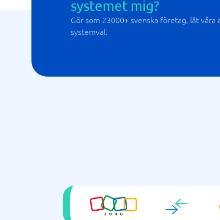
systemet mig?
Gör som 23000+ svenska företag, låt våra al
systemval.