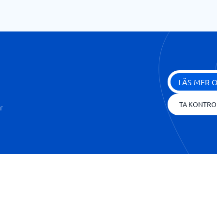
LÄS MER 
TA KONTRO
r