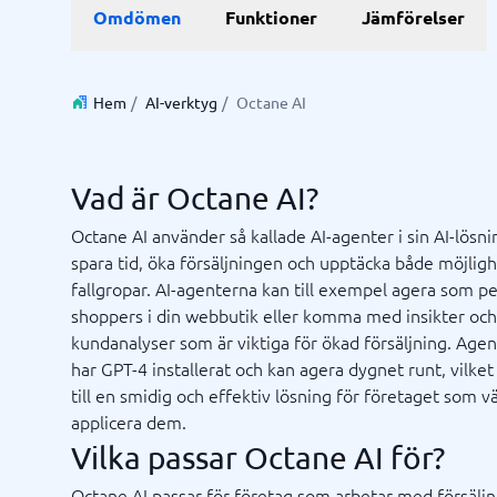
Data & Analys
Marknadsföring
E-hande
Profess
Omdömen
Funktioner
Jämförelser
Finansiell rapportering
Integrationsplattform
Kartläggningsverktyg
Enkätverktyg
SEO-byrå
E-handel
Lärande- 
BI System
Digital marknadsföringsbyrå
Betalning
ISO-certi
Budget- och prognosverktyg
Digital annonseringsbyrå
CMS
Hem
/
AI-verktyg
/
Octane AI
Budgetverktyg
Google Ads-byrå
PIM-syst
Data management platform
Content marketing-byrå
Webbsho
Digital asset management-system
Digital byrå
Vad är Octane AI?
Visa alla 9 →
Octane AI använder så kallade AI-agenter i sin AI-lösni
spara tid, öka försäljningen och upptäcka både möjlig
IT & Infrastruktur
Kassas
fallgropar. AI-agenterna kan till exempel agera som p
Remote desktop system
Boknings
shoppers i din webbutik eller komma med insikter och
Cloud as a service
Butiksda
kundanalyser som är viktiga för ökad försäljning. Age
iPaas
Kassasys
har GPT-4 installerat och kan agera dygnet runt, vilket
Webbhotell
Kassasys
till en smidig och effektiv lösning för företaget som vä
Kassasys
applicera dem.
POS-sys
Osäker på vilket system?
Vilka passar Octane AI för?
Starta guide
Systemguiden hittar rätt på några minuter.
Octane AI passar för företag som arbetar med försäljn