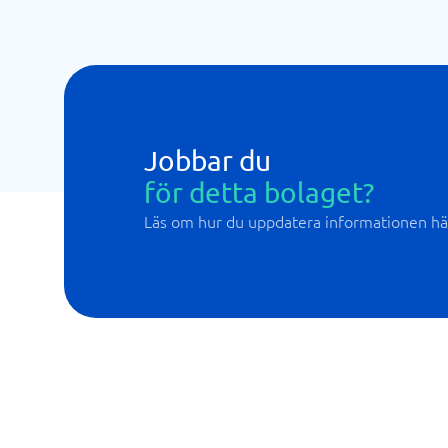
Jobbar du
för detta bolaget?
Läs om hur du uppdatera informationen hä