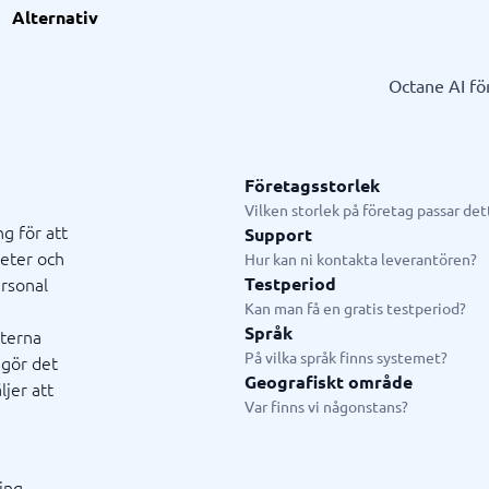
l
ionell tjänst
GDPR & compliance
Systemkonsulter
Alternativ
splattform
och utbildningskonsult
LMS
CRM-konsult
slösningar
fiering
Fysiska säkerhetssystem
ERP-konsult
Octane AI fö
Consent management platform
Hubspot-konsult
em
Cybersäkerhetsprogram
Infor-konsult
p
Dataskydd & GDPR
Creatio-konsult
Salesforce-konsult
Företagsstorlek
Vilken storlek på företag passar de
ng för att
Support
heter och
ystem
Livechatt & Chatbot
Hur kan ni kontakta leverantören?
ersonal
Testperiod
system
Chatbot
Kan man få en gratis testperiod?
tasystem
Livechatt
Språk
nterna
tem
På vilka språk finns systemet?
 gör det
tem butik
Geografiskt område
ljer att
tem restaurang
Var finns vi någonstans?
tem
n
ing