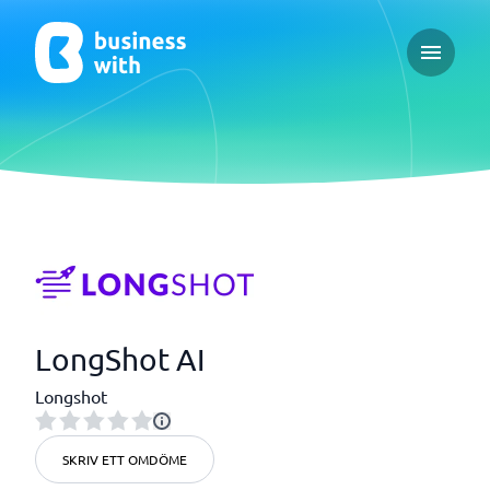
Open ma
LongShot AI
Longshot
SKRIV ETT OMDÖME