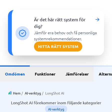
Är det här rätt system för
dig?
Jämför era behov och få personliga
systemrekommendationer.
HITTA RÄTT SYSTEM
Omdömen
Funktioner
Jämförelser
Altern
Hem
/
AI-verktyg
/
LongShot AI
LongShot AI förekommer inom följande kategorier
AI-verktyg