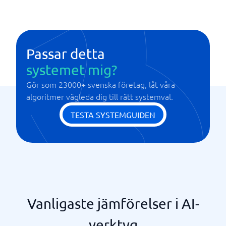
Passar detta
systemet mig?
Gör som 23000+ svenska företag, låt våra
algoritmer vägleda dig till rätt systemval.
TESTA SYSTEMGUIDEN
Vanligaste jämförelser i AI-
verktyg