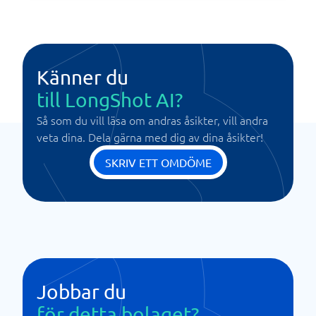
Känner du
till LongShot AI?
Så som du vill läsa om andras åsikter, vill andra
veta dina. Dela gärna med dig av dina åsikter!
SKRIV ETT OMDÖME
Jobbar du
för detta bolaget?