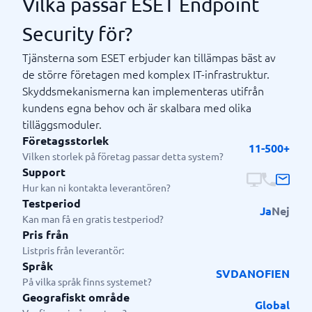
Vilka passar ESET Endpoint
Security för?
Tjänsterna som ESET erbjuder kan tillämpas bäst av
de större företagen med komplex IT-infrastruktur.
Skyddsmekanismerna kan implementeras utifrån
kundens egna behov och är skalbara med olika
tilläggsmoduler.
Företagsstorlek
11-500+
Vilken storlek på företag passar detta system?
Support
Hur kan ni kontakta leverantören?
Testperiod
Ja
Nej
Kan man få en gratis testperiod?
Pris från
Listpris från leverantör:
Språk
SV
DA
NO
FI
EN
På vilka språk finns systemet?
Geografiskt område
Global