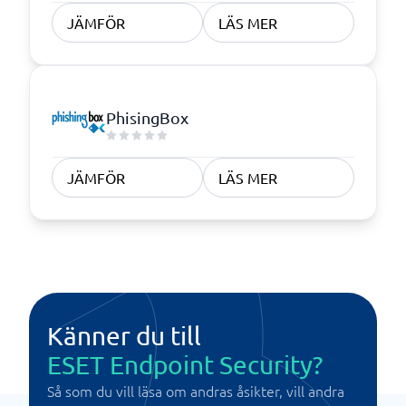
JÄMFÖR
LÄS MER
PhisingBox
JÄMFÖR
LÄS MER
Känner du till
ESET Endpoint Security?
Så som du vill läsa om andras åsikter, vill andra