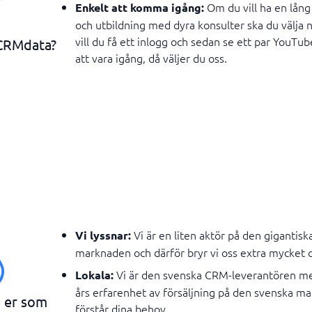
Om du vill ha en lån
Enkelt att komma igång:
och utbildning med dyra konsulter ska du välja n
vill du få ett inlogg och sedan se ett par YouTub
 CRMdata?
att vara igång, då väljer du oss.
Vi är en liten aktör på den gigantis
Vi lyssnar:
marknaden och därför bryr vi oss extra mycket o
Vi är den svenska CRM-leverantören m
Lokala:
års erfarenhet av försäljning på den svenska ma
n er som
förstår dina behov.