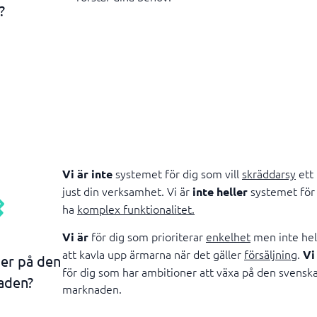
?
systemet för dig som vill
skräddarsy
ett
Vi är inte
just din verksamhet. Vi är
systemet för 
inte heller
ha
komplex funktionalitet.
för dig som prioriterar
enkelhet
men inte hel
Vi är
att kavla upp ärmarna när det gäller
försäljning
.
Vi
 er på den
för dig som har ambitioner att växa på den svensk
aden?
marknaden.