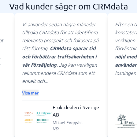
Vad kunder säger om CRMdata
Vi använder sedan några månader
Efter en t
tillbaka CRMdata för att identifiera
konstater
at.
relevanta prospekt och fokusera på
verkligen
rätt företag.
förväntni
CRMdata sparar tid
t
och förbättrar träffsäkerheten i
nöjd med 
. Jag kan verkligen
vår försäljning
användar
rekommendera CRMdata som ett
lösningen
enkelt och...
Visa mer
Fruktdealen i Sverige
AB
Mikael Engqvist
VD