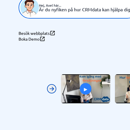
Hej, Axel här...
Identifierar de mest lovand
Smart prospektering:
Är du nyfiken på hur CRMdata kan hjälpa dig
prospekten och hitta enkelt företag som liknar dina
nuvarande kunder.
Besök webbplats
Med CRMdata kan du som småföretagare snabbt hitta
Boka Demo
affärsmöjligheter och effektivisera sin försäljningspro
▸
Previous