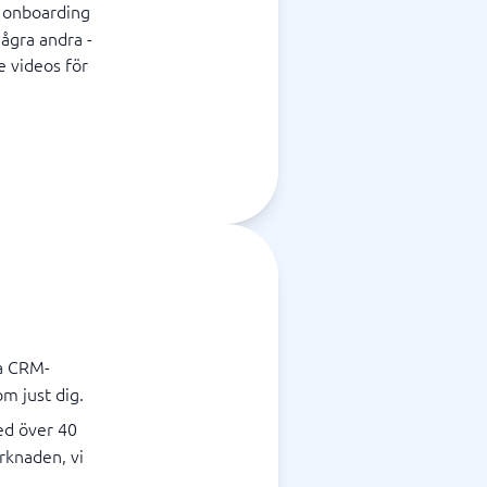
g onboarding
ågra andra -
e videos för
ka CRM-
m just dig.
ed över 40
rknaden, vi