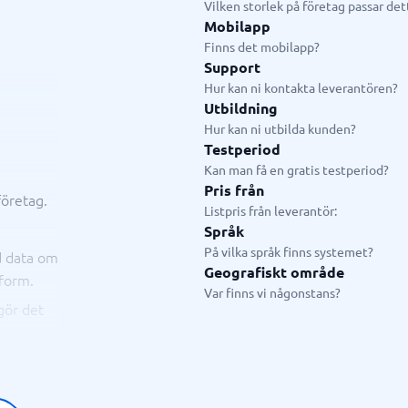
Vilken storlek på företag passar de
ring & ATS
Telefonväxel & företagstele
Mobilapp
Finns det mobilapp?
IP-telefoni
em
Telefonväxel
Support
ingsverktyg
AI Receptionist
Hur kan ni kontakta leverantören?
Kontaktcenter
Utbildning
Molnväxel
Hur kan ni utbilda kunden?
Callcenter-system
Testperiod
Företagstelefoni
Kan man få en gratis testperiod?
Visa alla 7 →
Pris från
öretag.
Listpris från leverantör:
Språk
antering & helpdesk
På vilka språk finns systemet?
d data om
nteringssystem
Geografiskt område
sform.
Var finns vi någonstans?
gör det
tssystem
 system
icesystem
tnox. Du
ionshanteringssystem
från ett