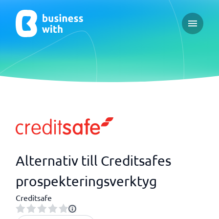
Open ma
Alternativ till Creditsafes
prospekteringsverktyg
Creditsafe