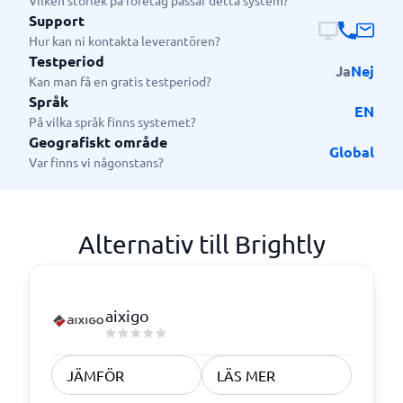
Vilken storlek på företag passar detta system?
Support
Hur kan ni kontakta leverantören?
Testperiod
Ja
Nej
Kan man få en gratis testperiod?
Språk
EN
På vilka språk finns systemet?
Geografiskt område
Global
Var finns vi någonstans?
Alternativ till Brightly
aixigo
JÄMFÖR
LÄS MER