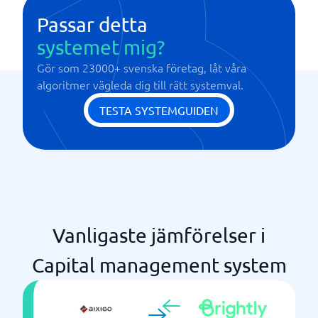
Scenariomodellering
Passar detta
systemet mig?
Gör som 23000+ svenska företag, låt våra
algoritmer vägleda dig till rätt systemval.
TESTA SYSTEMGUIDEN
Vanligaste jämförelser i
Capital management system